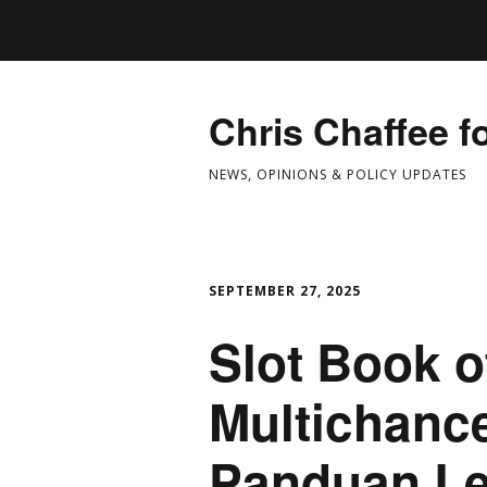
Chris Chaffee f
NEWS, OPINIONS & POLICY UPDATES
SEPTEMBER 27, 2025
Slot Book o
Multichanc
Panduan Le