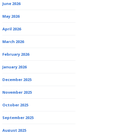
June 2026
May 2026
April 2026
March 2026
February 2026
January 2026
December 2025
November 2025
October 2025
September 2025
August 2025