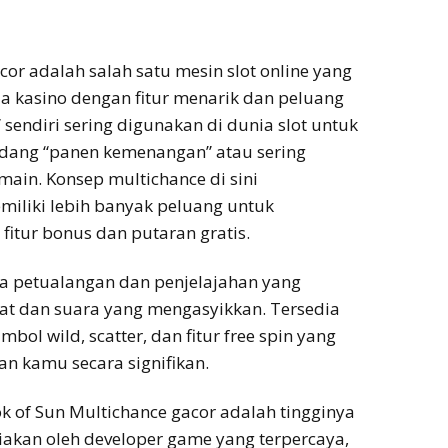
cor adalah salah satu mesin slot online yang
a kasino dengan fitur menarik dan peluang
sendiri sering digunakan di dunia slot untuk
ang “panen kemenangan” atau sering
ain. Konsep multichance di sini
liki lebih banyak peluang untuk
itur bonus dan putaran gratis.
ma petualangan dan penjelajahan yang
t dan suara yang mengasyikkan. Tersedia
mbol wild, scatter, dan fitur free spin yang
n kamu secara signifikan.
k of Sun Multichance gacor adalah tingginya
akan oleh developer game yang terpercaya,