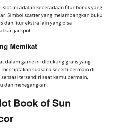
i slot ini adalah keberadaan fitur bonus yang
ar. Simbol scatter yang melambangkan buku
 dan fitur ekstra lain yang bisa
tkan jackpot.
ang Memikat
t dalam game ini didukung grafis yang
 menciptakan suasana seperti bermain di
 sensasi tersendiri saat kamu bermain,
ru dan menegangkan.
lot Book of Sun
cor