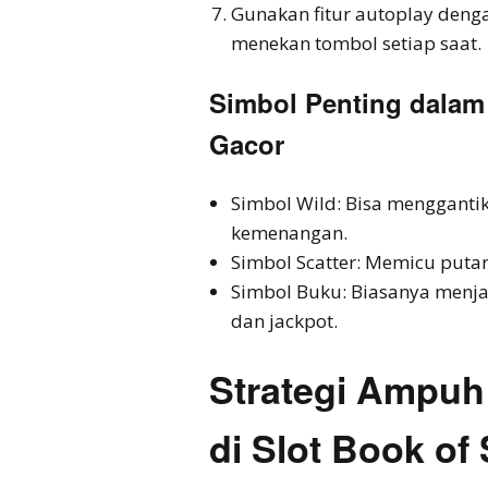
Gunakan fitur autoplay deng
menekan tombol setiap saat.
Simbol Penting dalam
Gacor
Simbol Wild: Bisa mengganti
kemenangan.
Simbol Scatter: Memicu putara
Simbol Buku: Biasanya menja
dan jackpot.
Strategi Ampuh
di Slot Book of