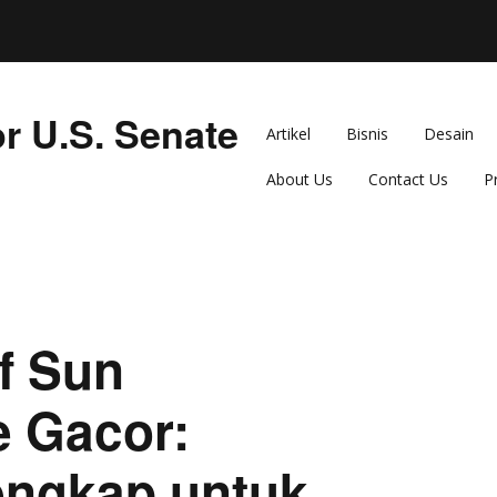
or U.S. Senate
Artikel
Bisnis
Desain
About Us
Contact Us
P
f Sun
e Gacor:
ngkap untuk