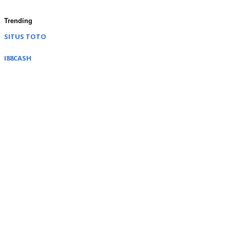
Trending
SITUS TOTO
I88CASH