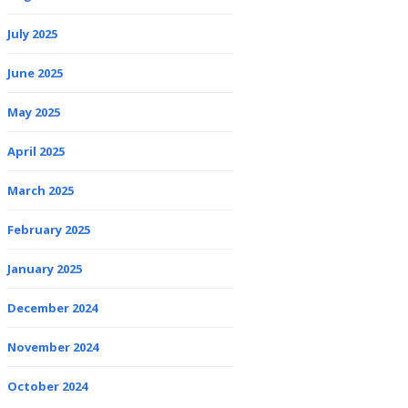
July 2025
June 2025
May 2025
April 2025
March 2025
February 2025
January 2025
December 2024
November 2024
October 2024