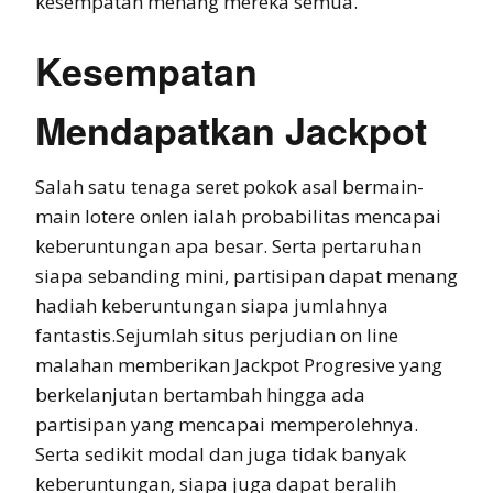
kesempatan menang mereka semua.
Kesempatan
Mendapatkan Jackpot
Salah satu tenaga seret pokok asal bermain-
main lotere onlen ialah probabilitas mencapai
keberuntungan apa besar. Serta pertaruhan
siapa sebanding mini, partisipan dapat menang
hadiah keberuntungan siapa jumlahnya
fantastis.Sejumlah situs perjudian on line
malahan memberikan Jackpot Progresive yang
berkelanjutan bertambah hingga ada
partisipan yang mencapai memperolehnya.
Serta sedikit modal dan juga tidak banyak
keberuntungan, siapa juga dapat beralih