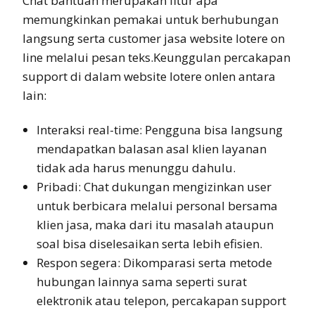
Chat bantuan merupakan fitur apa
memungkinkan pemakai untuk berhubungan
langsung serta customer jasa website lotere on
line melalui pesan teks.Keunggulan percakapan
support di dalam website lotere onlen antara
lain:
Interaksi real-time: Pengguna bisa langsung
mendapatkan balasan asal klien layanan
tidak ada harus menunggu dahulu.
Pribadi: Chat dukungan mengizinkan user
untuk berbicara melalui personal bersama
klien jasa, maka dari itu masalah ataupun
soal bisa diselesaikan serta lebih efisien.
Respon segera: Dikomparasi serta metode
hubungan lainnya sama seperti surat
elektronik atau telepon, percakapan support