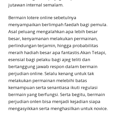
jutawan internal semalam.
Bermain lotere online sebetulnya
menyampaikan berlimpah faedah bagi pemula.
Asal peluang mengalahkan apa lebih besar
besar, kenyamanan melakukan permainan,
perlindungan terjamin, hingga probabilitas
meraih hadiah besar apa fantastis.Akan Tetapi,
esensial bagi pelaku bagi ajeg teliti dan
bertanggung jawab respon dalam bermain
perjudian online. Selalu kenang untuk tak
melakukan permainan melebihi batas
kemampuan serta senantiasa ikuti regulasi
bermain yang berfungsi. Serta begitu, bermain
perjudian onlen bisa menjadi kejadian siapa
mengasyikkan serta menghasilkan untuk novice.