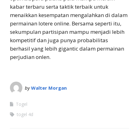
kabar terbaru serta taktik terbaik untuk
menaikkan kesempatan mengalahkan di dalam
permainan lotere online. Bersama seperti itu,
sekumpulan partisipan mampu menjadi lebih
kompetitif dan juga punya probabilitas
berhasil yang lebih gigantic dalam permainan
perjudian onlen.
by
Walter Morgan
Togel
togel 4d