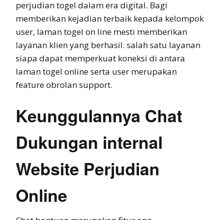
perjudian togel dalam era digital. Bagi
memberikan kejadian terbaik kepada kelompok
user, laman togel on line mesti memberikan
layanan klien yang berhasil. salah satu layanan
siapa dapat memperkuat koneksi di antara
laman togel online serta user merupakan
feature obrolan support.
Keunggulannya Chat
Dukungan internal
Website Perjudian
Online