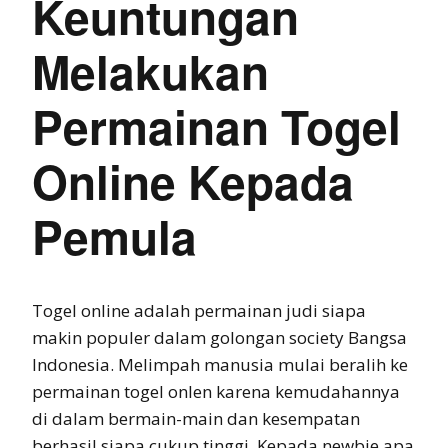
Keuntungan
Melakukan
Permainan Togel
Online Kepada
Pemula
Togel online adalah permainan judi siapa
makin populer dalam golongan society Bangsa
Indonesia. Melimpah manusia mulai beralih ke
permainan togel onlen karena kemudahannya
di dalam bermain-main dan kesempatan
berhasil siapa cukup tinggi. Kepada newbie apa