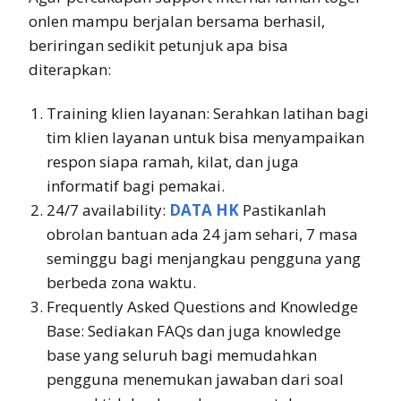
onlen mampu berjalan bersama berhasil,
beriringan sedikit petunjuk apa bisa
diterapkan:
Training klien layanan: Serahkan latihan bagi
tim klien layanan untuk bisa menyampaikan
respon siapa ramah, kilat, dan juga
informatif bagi pemakai.
24/7 availability:
DATA HK
Pastikanlah
obrolan bantuan ada 24 jam sehari, 7 masa
seminggu bagi menjangkau pengguna yang
berbeda zona waktu.
Frequently Asked Questions and Knowledge
Base: Sediakan FAQs dan juga knowledge
base yang seluruh bagi memudahkan
pengguna menemukan jawaban dari soal