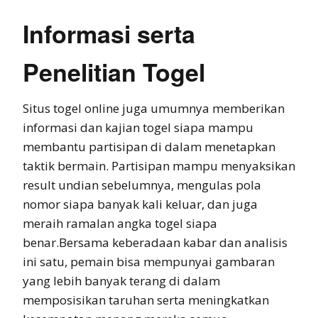
Informasi serta
Penelitian Togel
Situs togel online juga umumnya memberikan
informasi dan kajian togel siapa mampu
membantu partisipan di dalam menetapkan
taktik bermain. Partisipan mampu menyaksikan
result undian sebelumnya, mengulas pola
nomor siapa banyak kali keluar, dan juga
meraih ramalan angka togel siapa
benar.Bersama keberadaan kabar dan analisis
ini satu, pemain bisa mempunyai gambaran
yang lebih banyak terang di dalam
memposisikan taruhan serta meningkatkan