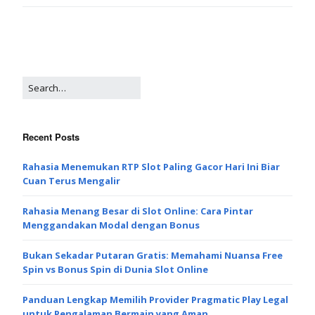
Recent Posts
Rahasia Menemukan RTP Slot Paling Gacor Hari Ini Biar
Cuan Terus Mengalir
Rahasia Menang Besar di Slot Online: Cara Pintar
Menggandakan Modal dengan Bonus
Bukan Sekadar Putaran Gratis: Memahami Nuansa Free
Spin vs Bonus Spin di Dunia Slot Online
Panduan Lengkap Memilih Provider Pragmatic Play Legal
untuk Pengalaman Bermain yang Aman