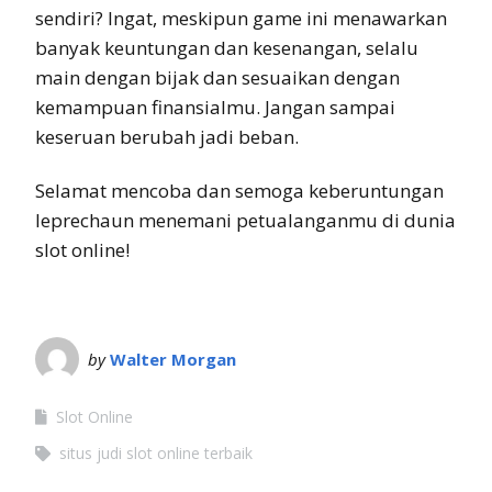
sendiri? Ingat, meskipun game ini menawarkan
banyak keuntungan dan kesenangan, selalu
main dengan bijak dan sesuaikan dengan
kemampuan finansialmu. Jangan sampai
keseruan berubah jadi beban.
Selamat mencoba dan semoga keberuntungan
leprechaun menemani petualanganmu di dunia
slot online!
by
Walter Morgan
Slot Online
situs judi slot online terbaik