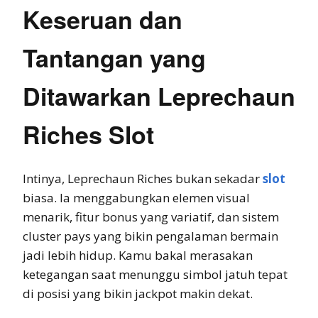
Keseruan dan
Tantangan yang
Ditawarkan Leprechaun
Riches Slot
Intinya, Leprechaun Riches bukan sekadar
slot
biasa. Ia menggabungkan elemen visual
menarik, fitur bonus yang variatif, dan sistem
cluster pays yang bikin pengalaman bermain
jadi lebih hidup. Kamu bakal merasakan
ketegangan saat menunggu simbol jatuh tepat
di posisi yang bikin jackpot makin dekat.