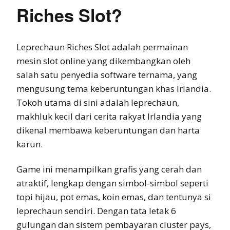
Riches Slot?
Leprechaun Riches Slot adalah permainan
mesin slot online yang dikembangkan oleh
salah satu penyedia software ternama, yang
mengusung tema keberuntungan khas Irlandia.
Tokoh utama di sini adalah leprechaun,
makhluk kecil dari cerita rakyat Irlandia yang
dikenal membawa keberuntungan dan harta
karun.
Game ini menampilkan grafis yang cerah dan
atraktif, lengkap dengan simbol-simbol seperti
topi hijau, pot emas, koin emas, dan tentunya si
leprechaun sendiri. Dengan tata letak 6
gulungan dan sistem pembayaran cluster pays,