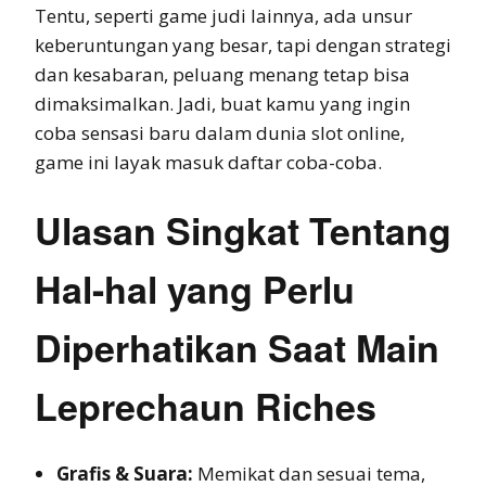
Tentu, seperti game judi lainnya, ada unsur
keberuntungan yang besar, tapi dengan strategi
dan kesabaran, peluang menang tetap bisa
dimaksimalkan. Jadi, buat kamu yang ingin
coba sensasi baru dalam dunia slot online,
game ini layak masuk daftar coba-coba.
Ulasan Singkat Tentang
Hal-hal yang Perlu
Diperhatikan Saat Main
Leprechaun Riches
Grafis & Suara:
Memikat dan sesuai tema,