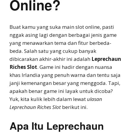
Online?
Buat kamu yang suka main slot online, pasti
nggak asing lagi dengan berbagai jenis game
yang menawarkan tema dan fitur berbeda-
beda. Salah satu yang cukup banyak
dibicarakan akhir-akhir ini adalah
Leprechaun
Riches Slot
. Game ini hadir dengan nuansa
khas Irlandia yang penuh warna dan tentu saja
janji kemenangan besar yang menggoda. Tapi,
apakah benar game ini layak untuk dicoba?
Yuk, kita kulik lebih dalam lewat
ulasan
Leprechaun Riches Slot
berikut ini.
Apa Itu Leprechaun