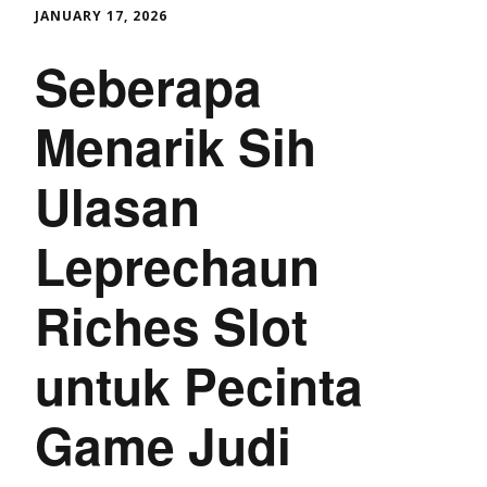
JANUARY 17, 2026
Seberapa
Menarik Sih
Ulasan
Leprechaun
Riches Slot
untuk Pecinta
Game Judi