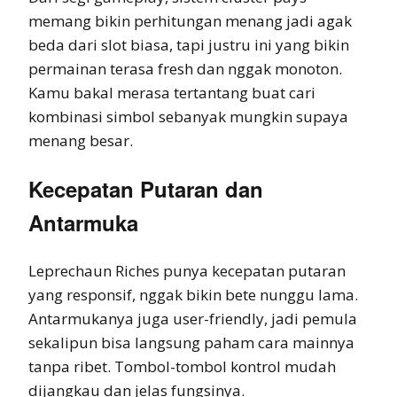
memang bikin perhitungan menang jadi agak
beda dari slot biasa, tapi justru ini yang bikin
permainan terasa fresh dan nggak monoton.
Kamu bakal merasa tertantang buat cari
kombinasi simbol sebanyak mungkin supaya
menang besar.
Kecepatan Putaran dan
Antarmuka
Leprechaun Riches punya kecepatan putaran
yang responsif, nggak bikin bete nunggu lama.
Antarmukanya juga user-friendly, jadi pemula
sekalipun bisa langsung paham cara mainnya
tanpa ribet. Tombol-tombol kontrol mudah
dijangkau dan jelas fungsinya.