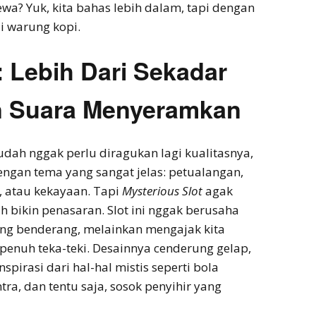
imewa? Yuk, kita bahas lebih dalam, tapi dengan
di warung kopi.
: Lebih Dari Sekadar
n Suara Menyeramkan
udah nggak perlu diragukan lagi kualitasnya,
engan tema yang sangat jelas: petualangan,
, atau kekayaan. Tapi
Mysterious Slot
agak
h bikin penasaran. Slot ini nggak berusaha
ng benderang, melainkan mengajak kita
enuh teka-teki. Desainnya cenderung gelap,
pirasi dari hal-hal mistis seperti bola
tra, dan tentu saja, sosok penyihir yang