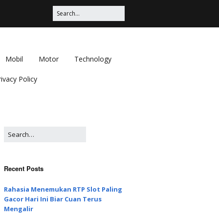
Mobil
Motor
Technology
rivacy Policy
Recent Posts
Rahasia Menemukan RTP Slot Paling
Gacor Hari Ini Biar Cuan Terus
Mengalir