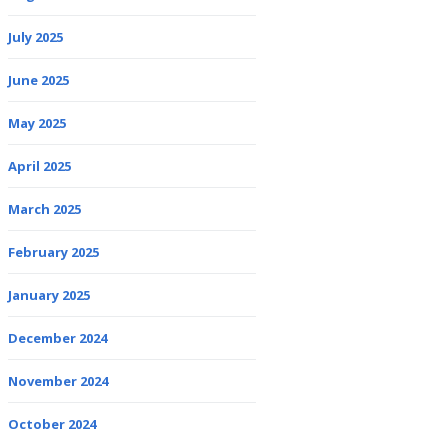
July 2025
June 2025
May 2025
April 2025
March 2025
February 2025
January 2025
December 2024
November 2024
October 2024