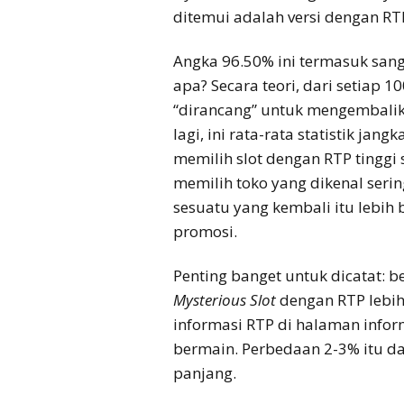
ditemui adalah versi dengan RT
Angka 96.50% ini termasuk sangat
apa? Secara teori, dari setiap 10
“dirancang” untuk mengembalik
lagi, ini rata-rata statistik jan
memilih slot dengan RTP tinggi s
memilih toko yang dikenal seri
sesuatu yang kembali itu lebih
promosi.
Penting banget untuk dicatat: 
Mysterious Slot
dengan RTP lebih 
informasi RTP di halaman info
bermain. Perbedaan 2-3% itu d
panjang.