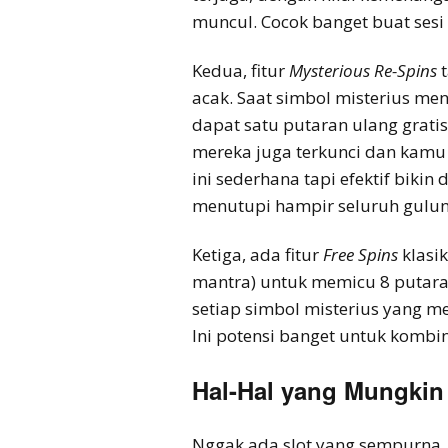
muncul. Cocok banget buat sesi
Kedua, fitur
Mysterious Re-Spins
t
acak. Saat simbol misterius me
dapat satu putaran ulang gratis
mereka juga terkunci dan kamu
ini sederhana tapi efektif bikin
menutupi hampir seluruh gulung
Ketiga, ada fitur
Free Spins
klasik
mantra) untuk memicu 8 putaran 
setiap simbol misterius yang m
Ini potensi banget untuk kombi
Hal-Hal yang Mungkin 
Nggak ada slot yang sempurna, 