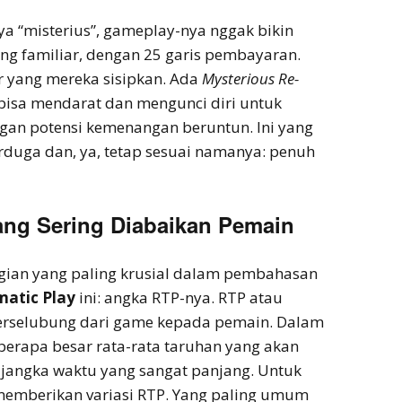
ya “misterius”, gameplay-nya nggak bikin
ang familiar, dengan 25 garis pembayaran.
tur yang mereka sisipkan. Ada
Mysterious Re-
bisa mendarat dan mengunci diri untuk
an potensi kemenangan beruntun. Ini yang
erduga dan, ya, tetap sesuai namanya: penuh
ang Sering Diabaikan Pemain
agian yang paling krusial dalam pembahasan
matic Play
ini: angka RTP-nya. RTP atau
i terselubung dari game kepada pemain. Dalam
berapa besar rata-rata taruhan yang akan
jangka waktu yang sangat panjang. Untuk
 memberikan variasi RTP. Yang paling umum