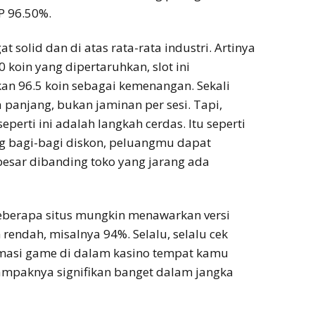
P 96.50%.
 solid dan di atas rata-rata industri. Artinya
0 koin yang dipertaruhkan, slot ini
an 96.5 koin sebagai kemenangan. Sekali
gka panjang, bukan jaminan per sesi. Tapi,
eperti ini adalah langkah cerdas. Itu seperti
ng bagi-bagi diskon, peluangmu dapat
 besar dibanding toko yang jarang ada
beberapa situs mungkin menawarkan versi
rendah, misalnya 94%. Selalu, selalu cek
rmasi game di dalam kasino tempat kamu
ampaknya signifikan banget dalam jangka