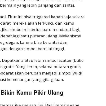
 bermain yang lebih panjang dan santai.
adi. Fitur ini bisa triggered kapan saja secara
ndarat, mereka akan terkunci, dan kamu
. Jika simbol misterius baru mendarat lagi,
 dapat lagi satu putaran ulang. Mekanisme
 deg-degan, karena bisa berantai dan
an dengan simbol bernilai tinggi.
. Dapatkan 3 atau lebih simbol Scatter (buku
gratis. Yang keren, selama putaran gratis,
endarat akan berubah menjadi simbol Wild!
nasi kemenangan yang gila-gilaan.
Bikin Kamu Pikir Ulang
termasuk yang satu ini. Bagi pemain yang