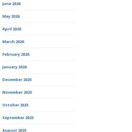
June 2026
May 2026
April 2026
March 2026
February 2026
January 2026
December 2025
November 2025
October 2025
September 2025
August 2025