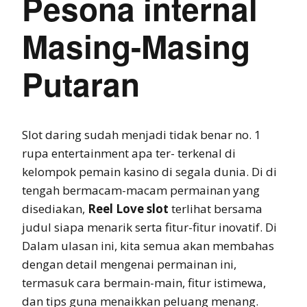
Pesona internal
Masing-Masing
Putaran
Slot daring sudah menjadi tidak benar no. 1
rupa entertainment apa ter- terkenal di
kelompok pemain kasino di segala dunia. Di di
tengah bermacam-macam permainan yang
disediakan,
Reel Love slot
terlihat bersama
judul siapa menarik serta fitur-fitur inovatif. Di
Dalam ulasan ini, kita semua akan membahas
dengan detail mengenai permainan ini,
termasuk cara bermain-main, fitur istimewa,
dan tips guna menaikkan peluang menang.