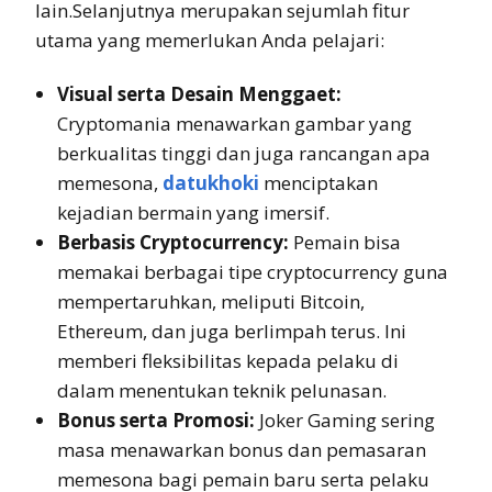
lain.Selanjutnya merupakan sejumlah fitur
utama yang memerlukan Anda pelajari:
Visual serta Desain Menggaet:
Cryptomania menawarkan gambar yang
berkualitas tinggi dan juga rancangan apa
memesona,
datukhoki
menciptakan
kejadian bermain yang imersif.
Berbasis Cryptocurrency:
Pemain bisa
memakai berbagai tipe cryptocurrency guna
mempertaruhkan, meliputi Bitcoin,
Ethereum, dan juga berlimpah terus. Ini
memberi fleksibilitas kepada pelaku di
dalam menentukan teknik pelunasan.
Bonus serta Promosi:
Joker Gaming sering
masa menawarkan bonus dan pemasaran
memesona bagi pemain baru serta pelaku