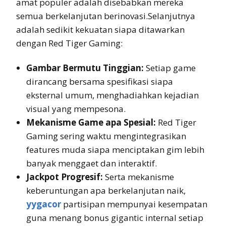
amat populer adalah disebabkan mereka
semua berkelanjutan berinovasi.Selanjutnya
adalah sedikit kekuatan siapa ditawarkan
dengan Red Tiger Gaming:
Gambar Bermutu Tinggian:
Setiap game
dirancang bersama spesifikasi siapa
eksternal umum, menghadiahkan kejadian
visual yang mempesona.
Mekanisme Game apa Spesial:
Red Tiger
Gaming sering waktu mengintegrasikan
features muda siapa menciptakan gim lebih
banyak menggaet dan interaktif.
Jackpot Progresif:
Serta mekanisme
keberuntungan apa berkelanjutan naik,
yygacor
partisipan mempunyai kesempatan
guna menang bonus gigantic internal setiap