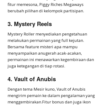
fitur memesona, Piggy Riches Megaways
berubah pilihan di kelompok partisipan.
3. Mystery Reels
Mystery Roller menyediakan pengetahuan
melakukan permainan yang full kejutan.
Bersama feature misteri apa mampu
menyampaikan anugerah acak-acakan,
permainan ini menawarkan kegembiraan dan
juga ketegangan di tiap rotasi.
4. Vault of Anubis
Dengan tema Mesir kuno, Vault of Anubis
mengirim pemain ke dalam pengalaman yang
menggembirakan.Fitur bonus dan juga ikon