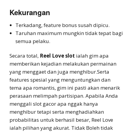
Kekurangan
Terkadang, feature bonus susah dipicu.
Taruhan maximum mungkin tidak tepat bagi
semua pelaku.
Secara total,
Reel Love slot
ialah gim apa
memberikan kejadian melakukan permainan
yang menggaet dan juga menghibur.Serta
features spesial yang menguntungkan dan
tema apa romantis, gim ini pasti akan menarik
perasaan melimpah partisipan. Apabila Anda
menggali slot gacor apa nggak hanya
menghibur tetapi serta menghadiahkan
probabilitas untuk berhasil besar, Reel Love
ialah pilihan yang akurat. Tidak Boleh tidak