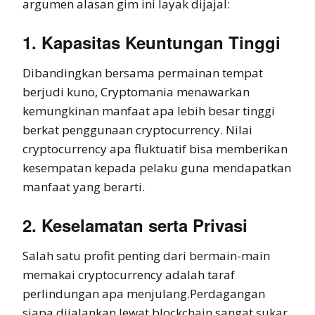
argumen alasan gim ini layak dijajal:
1. Kapasitas Keuntungan Tinggi
Dibandingkan bersama permainan tempat
berjudi kuno, Cryptomania menawarkan
kemungkinan manfaat apa lebih besar tinggi
berkat penggunaan cryptocurrency. Nilai
cryptocurrency apa fluktuatif bisa memberikan
kesempatan kepada pelaku guna mendapatkan
manfaat yang berarti.
2. Keselamatan serta Privasi
Salah satu profit penting dari bermain-main
memakai cryptocurrency adalah taraf
perlindungan apa menjulang.Perdagangan
siapa dijalankan lewat blockchain sangat sukar