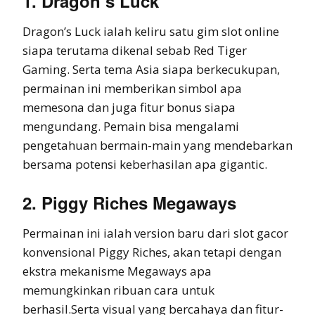
1. Dragon’s Luck
Dragon’s Luck ialah keliru satu gim slot online
siapa terutama dikenal sebab Red Tiger
Gaming. Serta tema Asia siapa berkecukupan,
permainan ini memberikan simbol apa
memesona dan juga fitur bonus siapa
mengundang. Pemain bisa mengalami
pengetahuan bermain-main yang mendebarkan
bersama potensi keberhasilan apa gigantic.
2. Piggy Riches Megaways
Permainan ini ialah version baru dari slot gacor
konvensional Piggy Riches, akan tetapi dengan
ekstra mekanisme Megaways apa
memungkinkan ribuan cara untuk
berhasil.Serta visual yang bercahaya dan fitur-