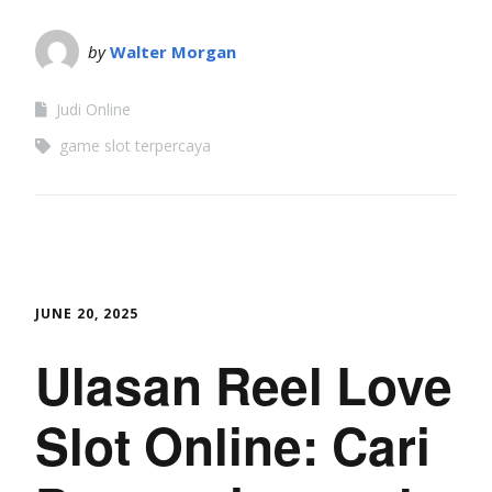
by
Walter Morgan
Judi Online
game slot terpercaya
JUNE 20, 2025
Ulasan Reel Love
Slot Online: Cari