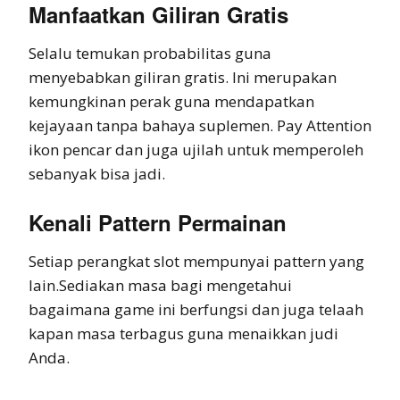
Manfaatkan Giliran Gratis
Selalu temukan probabilitas guna
menyebabkan giliran gratis. Ini merupakan
kemungkinan perak guna mendapatkan
kejayaan tanpa bahaya suplemen. Pay Attention
ikon pencar dan juga ujilah untuk memperoleh
sebanyak bisa jadi.
Kenali Pattern Permainan
Setiap perangkat slot mempunyai pattern yang
lain.Sediakan masa bagi mengetahui
bagaimana game ini berfungsi dan juga telaah
kapan masa terbagus guna menaikkan judi
Anda.