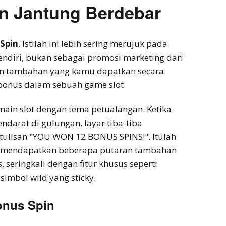
n Jantung Berdebar
Spin
. Istilah ini lebih sering merujuk pada
endiri, bukan sebagai promosi marketing dari
ran tambahan yang kamu dapatkan secara
 bonus dalam sebuah game slot.
ain slot dengan tema petualangan. Ketika
darat di gulungan, layar tiba-tiba
tulisan "YOU WON 12 BONUS SPINS!". Itulah
u mendapatkan beberapa putaran tambahan
 seringkali dengan fitur khusus seperti
simbol wild yang sticky.
onus Spin