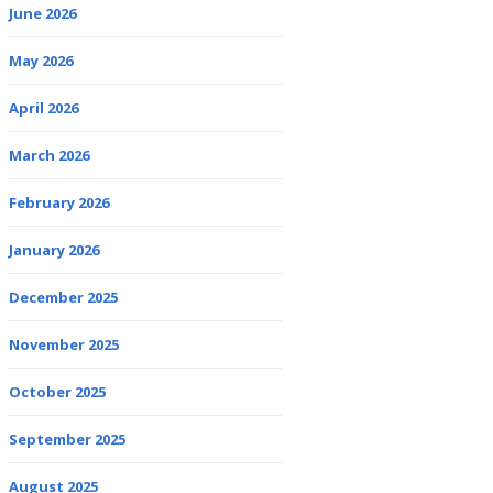
June 2026
May 2026
April 2026
March 2026
February 2026
January 2026
December 2025
November 2025
October 2025
September 2025
August 2025