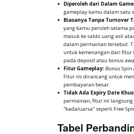
Diperoleh dari Dalam Game
gameplay kamu dalam satu se
Biasanya Tanpa Turnover 
yang kamu peroleh selama pu
masuk ke saldo uang asli at
dalam permainan tersebut. T
untuk kemenangan dari fitur 
pada deposit atau bonus awa
Fitur Gameplay:
Bonus Spin a
Fitur ini dirancang untuk 
pembayaran besar.
Tidak Ada Expiry Date Khus
permainan, fitur ini langsun
"kadaluarsa" seperti Free Sp
Tabel Perbandi