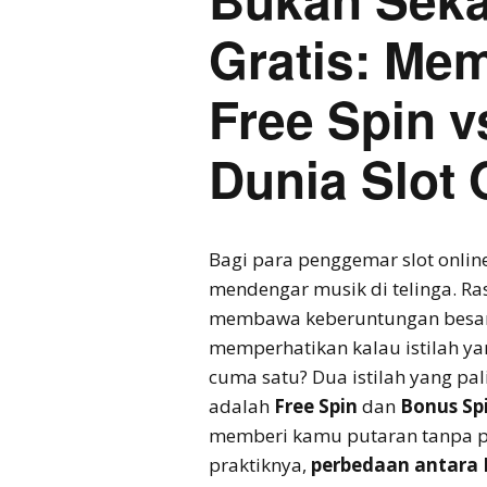
Gratis: Me
Free Spin v
Dunia Slot 
Bagi para penggemar slot online
mendengar musik di telinga. Ras
membawa keberuntungan besar.
memperhatikan kalau istilah yan
cuma satu? Dua istilah yang pa
adalah
Free Spin
dan
Bonus Sp
memberi kamu putaran tanpa pe
praktiknya,
perbedaan antara F