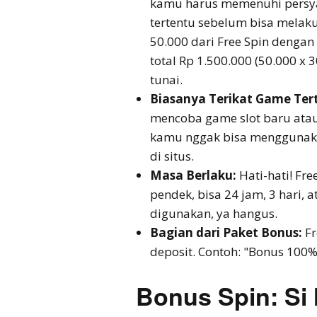
kamu harus memenuhi persya
tertentu sebelum bisa melak
50.000 dari Free Spin dengan
total Rp 1.500.000 (50.000 x
tunai.
Biasanya Terikat Game Ter
mencoba game slot baru atau 
kamu nggak bisa menggunaka
di situs.
Masa Berlaku:
Hati-hati! Fr
pendek, bisa 24 jam, 3 hari,
digunakan, ya hangus.
Bagian dari Paket Bonus:
Fr
deposit. Contoh: "Bonus 100%
Bonus Spin: Si