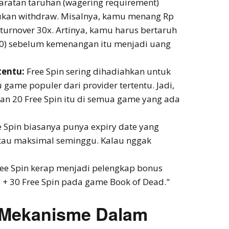
ratan taruhan (wagering requirement)
ukan withdraw. Misalnya, kamu menang Rp
 turnover 30x. Artinya, kamu harus bertaruh
 30) sebelum kemenangan itu menjadi uang
tentu:
Free Spin sering dihadiahkan untuk
game populer dari provider tertentu. Jadi,
n 20 Free Spin itu di semua game yang ada
ee Spin biasanya punya expiry date yang
 atau maksimal seminggu. Kalau nggak
ee Spin kerap menjadi pelengkap bonus
 + 30 Free Spin pada game Book of Dead."
 Mekanisme Dalam