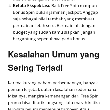
Kelola Ekspektasi:
Baik Free Spin maupun
Bonus Spin bukan jaminan jackpot. Anggap
saja sebagai nilai tambah yang membuat
permainan lebih seru. Bermainlah dengan
budget yang sudah kamu siapkan, jangan
bergantung sepenuhnya pada bonus.
Kesalahan Umum yang
Sering Terjadi
Karena kurang paham perbedaannya, banyak
pemain terjebak dalam kesalahan sederhana.
Misalnya, mengira kemenangan dari Free Spin
promo bisa ditarik langsung, lalu marah ketika
ternyata belum memenuhi turnover. Atau,