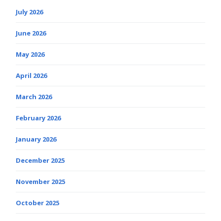
July 2026
June 2026
May 2026
April 2026
March 2026
February 2026
January 2026
December 2025
November 2025
October 2025