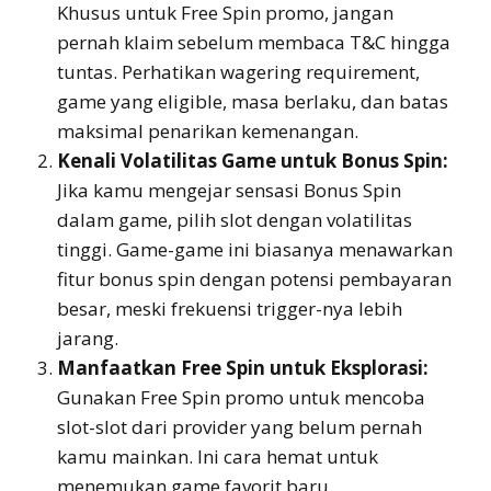
Khusus untuk Free Spin promo, jangan
pernah klaim sebelum membaca T&C hingga
tuntas. Perhatikan wagering requirement,
game yang eligible, masa berlaku, dan batas
maksimal penarikan kemenangan.
Kenali Volatilitas Game untuk Bonus Spin:
Jika kamu mengejar sensasi Bonus Spin
dalam game, pilih slot dengan volatilitas
tinggi. Game-game ini biasanya menawarkan
fitur bonus spin dengan potensi pembayaran
besar, meski frekuensi trigger-nya lebih
jarang.
Manfaatkan Free Spin untuk Eksplorasi:
Gunakan Free Spin promo untuk mencoba
slot-slot dari provider yang belum pernah
kamu mainkan. Ini cara hemat untuk
menemukan game favorit baru.