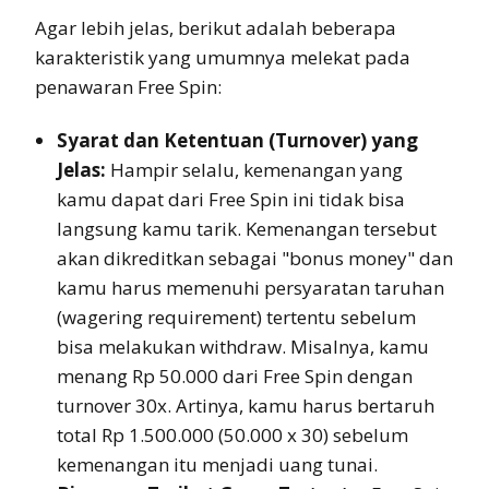
Agar lebih jelas, berikut adalah beberapa
karakteristik yang umumnya melekat pada
penawaran Free Spin:
Syarat dan Ketentuan (Turnover) yang
Jelas:
Hampir selalu, kemenangan yang
kamu dapat dari Free Spin ini tidak bisa
langsung kamu tarik. Kemenangan tersebut
akan dikreditkan sebagai "bonus money" dan
kamu harus memenuhi persyaratan taruhan
(wagering requirement) tertentu sebelum
bisa melakukan withdraw. Misalnya, kamu
menang Rp 50.000 dari Free Spin dengan
turnover 30x. Artinya, kamu harus bertaruh
total Rp 1.500.000 (50.000 x 30) sebelum
kemenangan itu menjadi uang tunai.