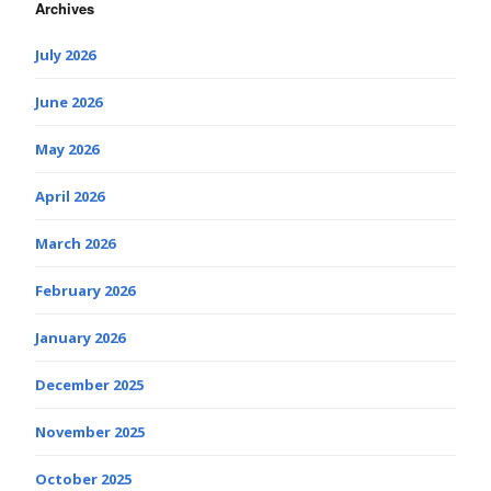
Archives
July 2026
June 2026
May 2026
April 2026
March 2026
February 2026
January 2026
December 2025
November 2025
October 2025