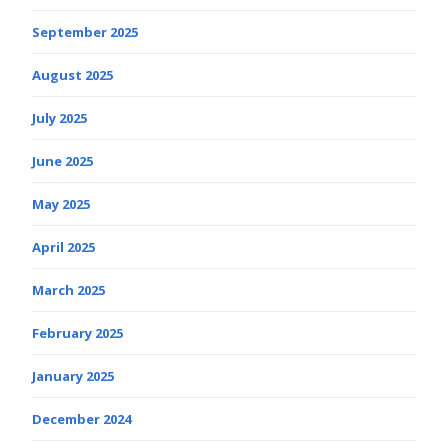
September 2025
August 2025
July 2025
June 2025
May 2025
April 2025
March 2025
February 2025
January 2025
December 2024