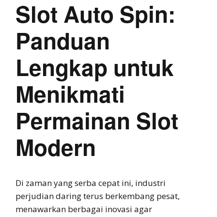
Slot Auto Spin:
Panduan
Lengkap untuk
Menikmati
Permainan Slot
Modern
Di zaman yang serba cepat ini, industri
perjudian daring terus berkembang pesat,
menawarkan berbagai inovasi agar