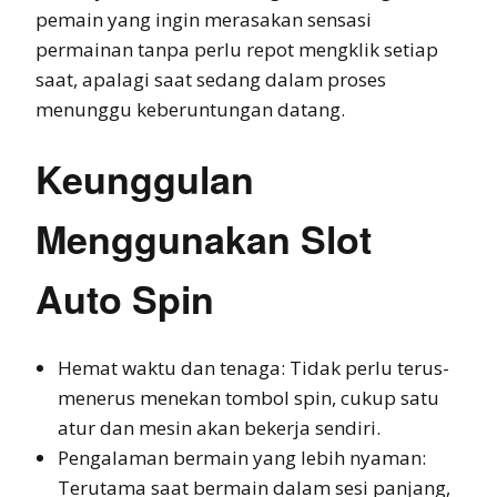
pemain yang ingin merasakan sensasi
permainan tanpa perlu repot mengklik setiap
saat, apalagi saat sedang dalam proses
menunggu keberuntungan datang.
Keunggulan
Menggunakan Slot
Auto Spin
Hemat waktu dan tenaga: Tidak perlu terus-
menerus menekan tombol spin, cukup satu
atur dan mesin akan bekerja sendiri.
Pengalaman bermain yang lebih nyaman:
Terutama saat bermain dalam sesi panjang,