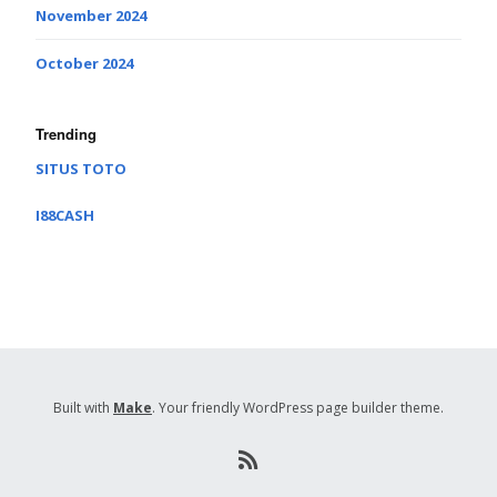
November 2024
October 2024
Trending
SITUS TOTO
I88CASH
Built with
Make
. Your friendly WordPress page builder theme.