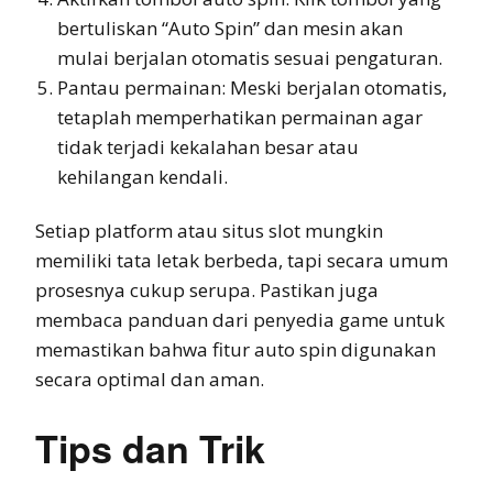
bertuliskan “Auto Spin” dan mesin akan
mulai berjalan otomatis sesuai pengaturan.
Pantau permainan: Meski berjalan otomatis,
tetaplah memperhatikan permainan agar
tidak terjadi kekalahan besar atau
kehilangan kendali.
Setiap platform atau situs slot mungkin
memiliki tata letak berbeda, tapi secara umum
prosesnya cukup serupa. Pastikan juga
membaca panduan dari penyedia game untuk
memastikan bahwa fitur auto spin digunakan
secara optimal dan aman.
Tips dan Trik