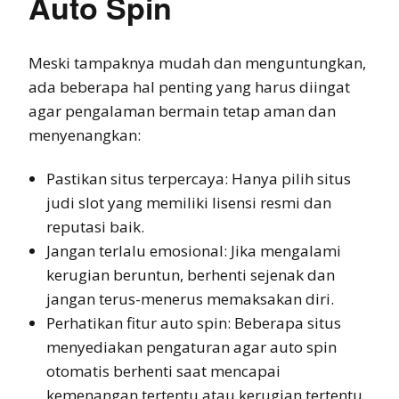
Auto Spin
Meski tampaknya mudah dan menguntungkan,
ada beberapa hal penting yang harus diingat
agar pengalaman bermain tetap aman dan
menyenangkan:
Pastikan situs terpercaya: Hanya pilih situs
judi slot yang memiliki lisensi resmi dan
reputasi baik.
Jangan terlalu emosional: Jika mengalami
kerugian beruntun, berhenti sejenak dan
jangan terus-menerus memaksakan diri.
Perhatikan fitur auto spin: Beberapa situs
menyediakan pengaturan agar auto spin
otomatis berhenti saat mencapai
kemenangan tertentu atau kerugian tertentu.