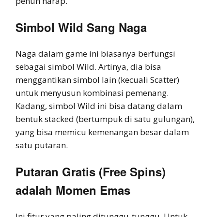
penuh harap.
Simbol Wild Sang Naga
Naga dalam game ini biasanya berfungsi
sebagai simbol Wild. Artinya, dia bisa
menggantikan simbol lain (kecuali Scatter)
untuk menyusun kombinasi pemenang.
Kadang, simbol Wild ini bisa datang dalam
bentuk stacked (bertumpuk di satu gulungan),
yang bisa memicu kemenangan besar dalam
satu putaran.
Putaran Gratis (Free Spins)
adalah Momen Emas
Ini fitur yang paling ditunggu-tunggu. Untuk