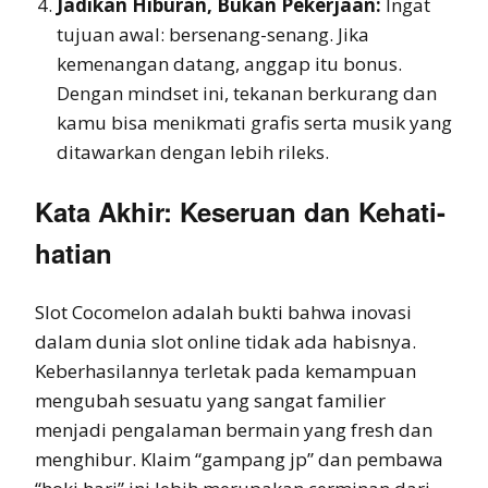
Jadikan Hiburan, Bukan Pekerjaan:
Ingat
tujuan awal: bersenang-senang. Jika
kemenangan datang, anggap itu bonus.
Dengan mindset ini, tekanan berkurang dan
kamu bisa menikmati grafis serta musik yang
ditawarkan dengan lebih rileks.
Kata Akhir: Keseruan dan Kehati-
hatian
Slot Cocomelon adalah bukti bahwa inovasi
dalam dunia slot online tidak ada habisnya.
Keberhasilannya terletak pada kemampuan
mengubah sesuatu yang sangat familier
menjadi pengalaman bermain yang fresh dan
menghibur. Klaim “gampang jp” dan pembawa