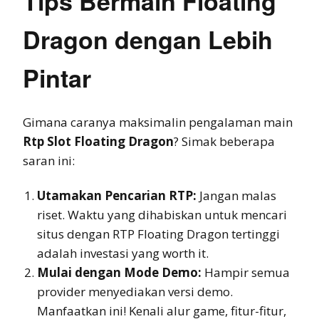
Tips Bermain Floating
Dragon dengan Lebih
Pintar
Gimana caranya maksimalin pengalaman main
Rtp Slot Floating Dragon
? Simak beberapa
saran ini:
Utamakan Pencarian RTP:
Jangan malas
riset. Waktu yang dihabiskan untuk mencari
situs dengan RTP Floating Dragon tertinggi
adalah investasi yang worth it.
Mulai dengan Mode Demo:
Hampir semua
provider menyediakan versi demo.
Manfaatkan ini! Kenali alur game, fitur-fitur,