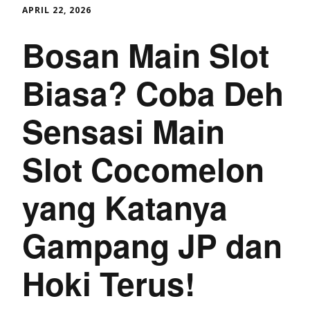
APRIL 22, 2026
Bosan Main Slot
Biasa? Coba Deh
Sensasi Main
Slot Cocomelon
yang Katanya
Gampang JP dan
Hoki Terus!