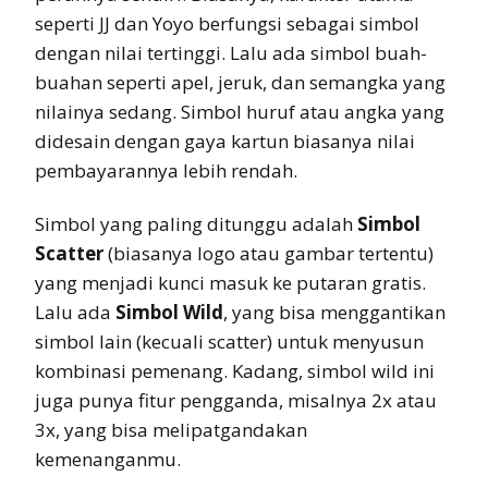
seperti JJ dan Yoyo berfungsi sebagai simbol
dengan nilai tertinggi. Lalu ada simbol buah-
buahan seperti apel, jeruk, dan semangka yang
nilainya sedang. Simbol huruf atau angka yang
didesain dengan gaya kartun biasanya nilai
pembayarannya lebih rendah.
Simbol yang paling ditunggu adalah
Simbol
Scatter
(biasanya logo atau gambar tertentu)
yang menjadi kunci masuk ke putaran gratis.
Lalu ada
Simbol Wild
, yang bisa menggantikan
simbol lain (kecuali scatter) untuk menyusun
kombinasi pemenang. Kadang, simbol wild ini
juga punya fitur pengganda, misalnya 2x atau
3x, yang bisa melipatgandakan
kemenanganmu.