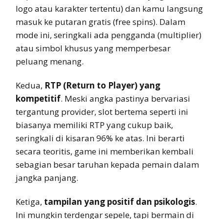
logo atau karakter tertentu) dan kamu langsung
masuk ke putaran gratis (free spins). Dalam
mode ini, seringkali ada pengganda (multiplier)
atau simbol khusus yang memperbesar
peluang menang.
Kedua,
RTP (Return to Player) yang
kompetitif
. Meski angka pastinya bervariasi
tergantung provider, slot bertema seperti ini
biasanya memiliki RTP yang cukup baik,
seringkali di kisaran 96% ke atas. Ini berarti
secara teoritis, game ini memberikan kembali
sebagian besar taruhan kepada pemain dalam
jangka panjang.
Ketiga,
tampilan yang positif dan psikologis
.
Ini mungkin terdengar sepele, tapi bermain di