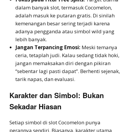
dalam banyak slot, termasuk Cocomelon,
adalah masuk ke putaran gratis. Di sinilah
kemenangan besar sering terjadi karena
adanya pengganda atau simbol wild yang
lebih banyak.
Jangan Terpancing Emosi:
Meski temanya
ceria, tetaplah judi. Kalau sedang tidak hoki,
jangan memaksakan diri dengan pikiran
“sebentar lagi pasti dapat”. Berhenti sejenak,
tarik napas, dan evaluasi.
Karakter dan Simbol: Bukan
Sekadar Hiasan
Setiap simbol di slot Cocomelon punya
perannya sendiri. Biasanya, karakter utama