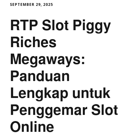
SEPTEMBER 29, 2025
RTP Slot Piggy
Riches
Megaways:
Panduan
Lengkap untuk
Penggemar Slot
Online