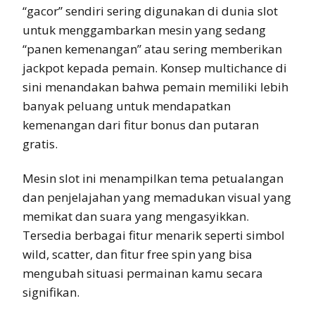
“gacor” sendiri sering digunakan di dunia slot
untuk menggambarkan mesin yang sedang
“panen kemenangan” atau sering memberikan
jackpot kepada pemain. Konsep multichance di
sini menandakan bahwa pemain memiliki lebih
banyak peluang untuk mendapatkan
kemenangan dari fitur bonus dan putaran
gratis.
Mesin slot ini menampilkan tema petualangan
dan penjelajahan yang memadukan visual yang
memikat dan suara yang mengasyikkan.
Tersedia berbagai fitur menarik seperti simbol
wild, scatter, dan fitur free spin yang bisa
mengubah situasi permainan kamu secara
signifikan.