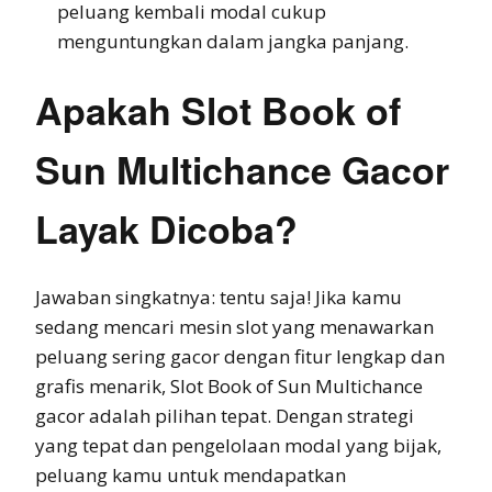
peluang kembali modal cukup
menguntungkan dalam jangka panjang.
Apakah Slot Book of
Sun Multichance Gacor
Layak Dicoba?
Jawaban singkatnya: tentu saja! Jika kamu
sedang mencari mesin slot yang menawarkan
peluang sering gacor dengan fitur lengkap dan
grafis menarik, Slot Book of Sun Multichance
gacor adalah pilihan tepat. Dengan strategi
yang tepat dan pengelolaan modal yang bijak,
peluang kamu untuk mendapatkan