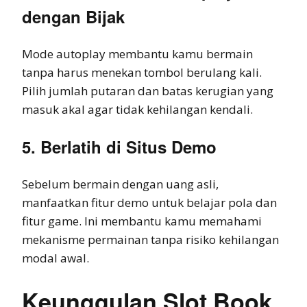
dengan Bijak
Mode autoplay membantu kamu bermain
tanpa harus menekan tombol berulang kali.
Pilih jumlah putaran dan batas kerugian yang
masuk akal agar tidak kehilangan kendali.
5. Berlatih di Situs Demo
Sebelum bermain dengan uang asli,
manfaatkan fitur demo untuk belajar pola dan
fitur game. Ini membantu kamu memahami
mekanisme permainan tanpa risiko kehilangan
modal awal.
Keunggulan Slot Book