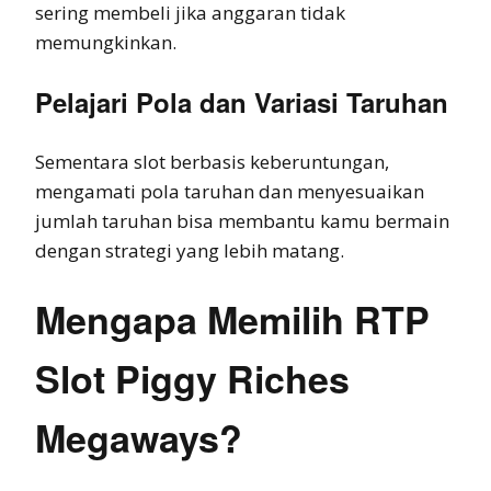
sering membeli jika anggaran tidak
memungkinkan.
Pelajari Pola dan Variasi Taruhan
Sementara slot berbasis keberuntungan,
mengamati pola taruhan dan menyesuaikan
jumlah taruhan bisa membantu kamu bermain
dengan strategi yang lebih matang.
Mengapa Memilih RTP
Slot Piggy Riches
Megaways?