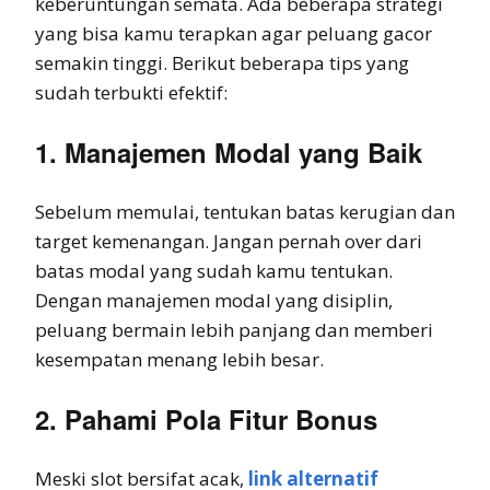
keberuntungan semata. Ada beberapa strategi
yang bisa kamu terapkan agar peluang gacor
semakin tinggi. Berikut beberapa tips yang
sudah terbukti efektif:
1. Manajemen Modal yang Baik
Sebelum memulai, tentukan batas kerugian dan
target kemenangan. Jangan pernah over dari
batas modal yang sudah kamu tentukan.
Dengan manajemen modal yang disiplin,
peluang bermain lebih panjang dan memberi
kesempatan menang lebih besar.
2. Pahami Pola Fitur Bonus
Meski slot bersifat acak,
link alternatif