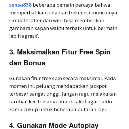
sensa838
beberapa pemain percaya bahwa
memperhatikan pola dan frekuensi munculnya
simbol scatter dan wild bisa memberikan
gambaran kapan waktu terbaik untuk bermain
lebih agresif.
3. Maksimalkan Fitur Free Spin
dan Bonus
Gunakan fitur free spin secara maksimal. Pada
momen ini, peluang mendapatkan jackpot
terbesar sangat tinggi. Jangan ragu melakukan
taruhan kecil selama fitur ini aktif agar saldo
kamu cukup untuk beberapa putaran lagi.
4. Gunakan Mode Autoplay