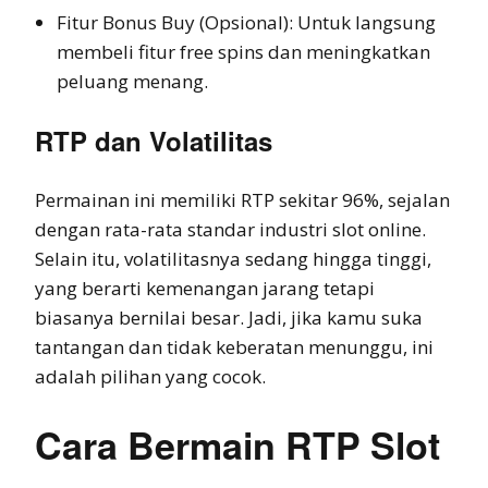
Fitur Bonus Buy (Opsional): Untuk langsung
membeli fitur free spins dan meningkatkan
peluang menang.
RTP dan Volatilitas
Permainan ini memiliki RTP sekitar 96%, sejalan
dengan rata-rata standar industri slot online.
Selain itu, volatilitasnya sedang hingga tinggi,
yang berarti kemenangan jarang tetapi
biasanya bernilai besar. Jadi, jika kamu suka
tantangan dan tidak keberatan menunggu, ini
adalah pilihan yang cocok.
Cara Bermain RTP Slot