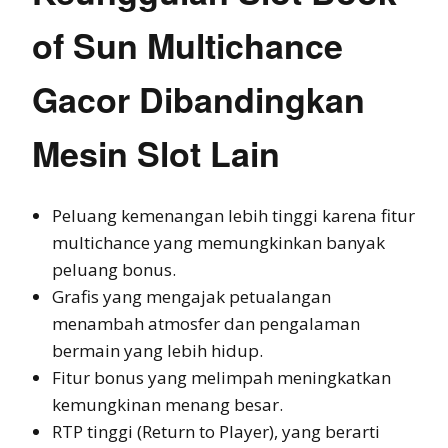
of Sun Multichance
Gacor Dibandingkan
Mesin Slot Lain
Peluang kemenangan lebih tinggi karena fitur
multichance yang memungkinkan banyak
peluang bonus.
Grafis yang mengajak petualangan
menambah atmosfer dan pengalaman
bermain yang lebih hidup.
Fitur bonus yang melimpah meningkatkan
kemungkinan menang besar.
RTP tinggi (Return to Player), yang berarti