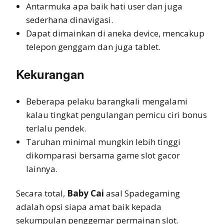
Antarmuka apa baik hati user dan juga
sederhana dinavigasi.
Dapat dimainkan di aneka device, mencakup
telepon genggam dan juga tablet.
Kekurangan
Beberapa pelaku barangkali mengalami
kalau tingkat pengulangan pemicu ciri bonus
terlalu pendek.
Taruhan minimal mungkin lebih tinggi
dikomparasi bersama game slot gacor
lainnya.
Secara total,
Baby Cai
asal Spadegaming
adalah opsi siapa amat baik kepada
sekumpulan penggemar permainan slot.