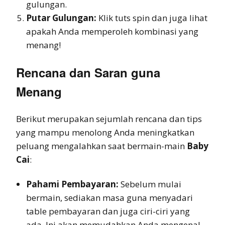
gulungan.
Putar Gulungan:
Klik tuts spin dan juga lihat
apakah Anda memperoleh kombinasi yang
menang!
Rencana dan Saran guna
Menang
Berikut merupakan sejumlah rencana dan tips
yang mampu menolong Anda meningkatkan
peluang mengalahkan saat bermain-main
Baby
Cai
:
Pahami Pembayaran:
Sebelum mulai
bermain, sediakan masa guna menyadari
table pembayaran dan juga ciri-ciri yang
ada. Ini akan memudahkan Anda mengenal