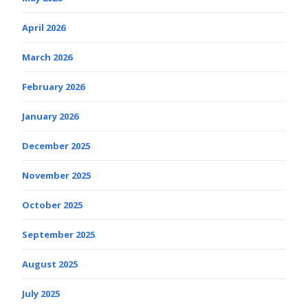
April 2026
March 2026
February 2026
January 2026
December 2025
November 2025
October 2025
September 2025
August 2025
July 2025