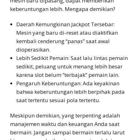
mesin baru dipasang, dapat memberikan
keberuntungan lebih. Mengapa demikian?
Daerah Kemungkinan Jackpot Tersebar:
Mesin yang baru di-reset atau diaktifkan
kembali cenderung “panas” saat awal
dioperasikan.
Lebih Sedikit Pemain: Saat lalu lintas pemain
sedikit, peluang untuk menang lebih besar
karena slot belum “terbajak” pemain lain.
Pengaruh Keberuntungan: Ada keyakinan
bahwa keberuntungan lebih berpihak pada
saat tertentu sesuai pola tertentu.
Meskipun demikian, yang terpenting adalah
manajemen waktu dan keuangan Anda saat
bermain. Jangan sampai bermain terlalu larut