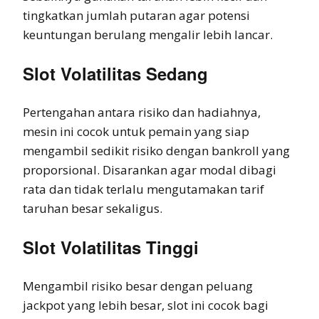
tingkatkan jumlah putaran agar potensi
keuntungan berulang mengalir lebih lancar.
Slot Volatilitas Sedang
Pertengahan antara risiko dan hadiahnya,
mesin ini cocok untuk pemain yang siap
mengambil sedikit risiko dengan bankroll yang
proporsional. Disarankan agar modal dibagi
rata dan tidak terlalu mengutamakan tarif
taruhan besar sekaligus.
Slot Volatilitas Tinggi
Mengambil risiko besar dengan peluang
jackpot yang lebih besar, slot ini cocok bagi