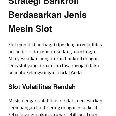
Strategi Bankroll
Berdasarkan Jenis
Mesin Slot
Slot memiliki berbagai tipe dengan volatilitas
berbeda-beda: rendah, sedang, dan tinggi.
Menyesuaikan pengaturan bankroll dengan
jenis slot yang dimainkan bisa menjadi faktor
penentu kelangsungan modal Anda.
Slot Volatilitas Rendah
Mesin dengan volatilitas rendah menawarkan
kemenangan lebih sering dengan nilai kecil.
Sebaiknya gunakan taruhan lebih kecil dan