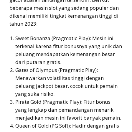
beberapa mesin slot yang sedang populer dan
dikenal memiliki tingkat kemenangan tinggi di
tahun 2023:
Sweet Bonanza (Pragmatic Play): Mesin ini
terkenal karena fitur bonusnya yang unik dan
peluang mendapatkan kemenangan besar
dari putaran gratis.
Gates of Olympus (Pragmatic Play):
Menawarkan volatilitas tinggi dengan
peluang jackpot besar, cocok untuk pemain
yang suka risiko.
Pirate Gold (Pragmatic Play): Fitur bonus
yang lengkap dan pemandangan menarik
menjadikan mesin ini favorit banyak pemain.
Queen of Gold (PG Soft): Hadir dengan grafis