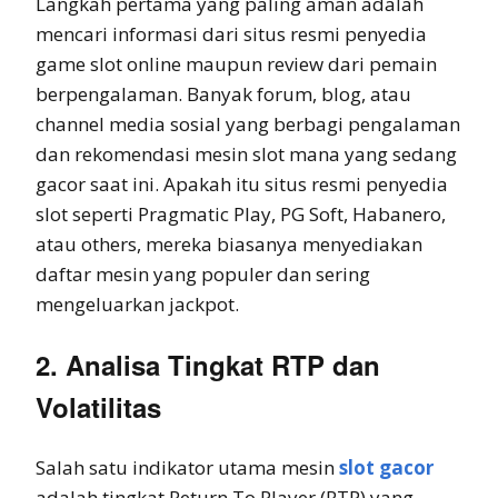
Langkah pertama yang paling aman adalah
mencari informasi dari situs resmi penyedia
game slot online maupun review dari pemain
berpengalaman. Banyak forum, blog, atau
channel media sosial yang berbagi pengalaman
dan rekomendasi mesin slot mana yang sedang
gacor saat ini. Apakah itu situs resmi penyedia
slot seperti Pragmatic Play, PG Soft, Habanero,
atau others, mereka biasanya menyediakan
daftar mesin yang populer dan sering
mengeluarkan jackpot.
2. Analisa Tingkat RTP dan
Volatilitas
Salah satu indikator utama mesin
slot gacor
adalah tingkat Return To Player (RTP) yang