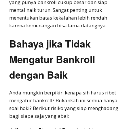
yang punya bankroll cukup besar dan siap
mental naik turun. Sangat penting untuk
menentukan batas kekalahan lebih rendah
karena kemenangan bisa lama datangnya.
Bahaya jika Tidak
Mengatur Bankroll
dengan Baik
Anda mungkin berpikir, kenapa sih harus ribet
mengatur bankroll? Bukankah ini semua hanya
soal hoki? Berikut risiko yang siap menghadang
bagi siapa saja yang abai: