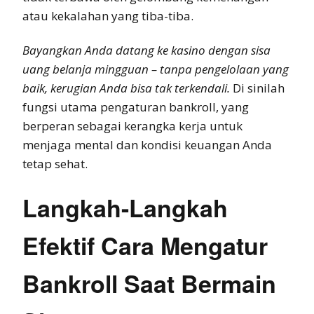
atau kekalahan yang tiba-tiba.
Bayangkan Anda datang ke kasino dengan sisa
uang belanja mingguan – tanpa pengelolaan yang
baik, kerugian Anda bisa tak terkendali.
Di sinilah
fungsi utama pengaturan bankroll, yang
berperan sebagai kerangka kerja untuk
menjaga mental dan kondisi keuangan Anda
tetap sehat.
Langkah-Langkah
Efektif Cara Mengatur
Bankroll Saat Bermain