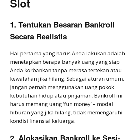
Slot
1. Tentukan Besaran Bankroll
Secara Realistis
Hal pertama yang harus Anda lakukan adalah
menetapkan berapa banyak uang yang siap
Anda korbankan tanpa merasa tertekan atau
kewalahan jika hilang. Sebagai aturan umum,
jangan pernah menggunakan uang pokok
kebutuhan hidup atau pinjaman. Bankroll ini
harus memang uang ‘fun money’ – modal
hiburan yang jika hilang, tidak memengaruhi
kondisi finansial keluarga.
2. Alokasikan Bankroll ke Sesi-