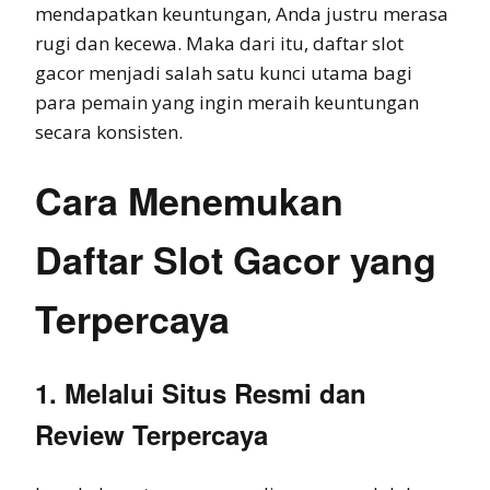
mendapatkan keuntungan, Anda justru merasa
rugi dan kecewa. Maka dari itu, daftar slot
gacor menjadi salah satu kunci utama bagi
para pemain yang ingin meraih keuntungan
secara konsisten.
Cara Menemukan
Daftar Slot Gacor yang
Terpercaya
1. Melalui Situs Resmi dan
Review Terpercaya