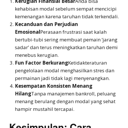
Kerugian Finansial Besar
Anda bisa
kehabisan modal sebelum sempat mencicipi
kemenangan karena taruhan tidak terkendali.
Kecanduan dan Perjudian
Emosional
Perasaan frustrasi saat kalah
bertubi-tubi sering membuat pemain ‘jarang
sadar’ dan terus meningkatkan taruhan demi
menebus kerugian.
Fun Factor Berkurang
Ketidakteraturan
pengelolaan modal menghasilkan stres dan
permainan jadi tidak lagi menyenangkan.
Kesempatan Konsisten Menang
Hilang
Tanpa manajemen bankroll, peluang
menang berulang dengan modal yang sehat
hampir mustahil tercapai.
Kesimpulan: Cara