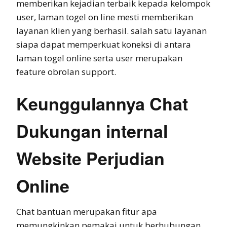
memberikan kejadian terbaik kepada kelompok
user, laman togel on line mesti memberikan
layanan klien yang berhasil. salah satu layanan
siapa dapat memperkuat koneksi di antara
laman togel online serta user merupakan
feature obrolan support.
Keunggulannya Chat
Dukungan internal
Website Perjudian
Online
Chat bantuan merupakan fitur apa
memungkinkan pemakai untuk berhubungan