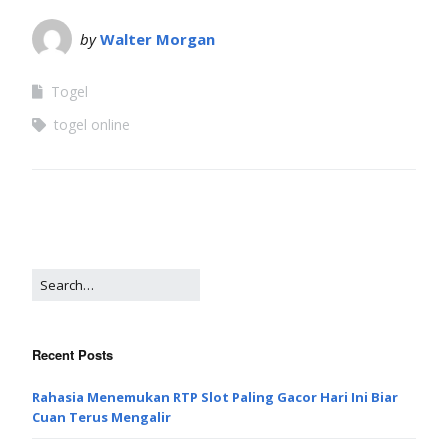
by
Walter Morgan
Togel
togel online
Recent Posts
Rahasia Menemukan RTP Slot Paling Gacor Hari Ini Biar
Cuan Terus Mengalir