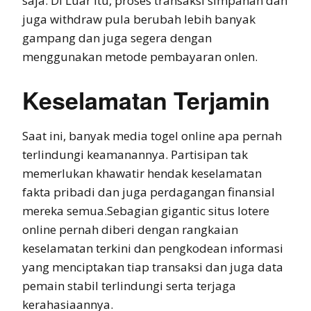
saja. Di Luar itu, proses transaksi simpanan dan
juga withdraw pula berubah lebih banyak
gampang dan juga segera dengan
menggunakan metode pembayaran onlen.
Keselamatan Terjamin
Saat ini, banyak media togel online apa pernah
terlindungi keamanannya. Partisipan tak
memerlukan khawatir hendak keselamatan
fakta pribadi dan juga perdagangan finansial
mereka semua.Sebagian gigantic situs lotere
online pernah diberi dengan rangkaian
keselamatan terkini dan pengkodean informasi
yang menciptakan tiap transaksi dan juga data
pemain stabil terlindungi serta terjaga
kerahasiaannya.