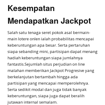
Kesempatan
Mendapatkan Jackpot
Salah satu tenaga seret pokok asal bermain-
main lotere onlen ialah probabilitas mencapai
keberuntungan apa besar. Serta pertaruhan
siapa sebanding mini, partisipan dapat menang
hadiah keberuntungan siapa jumlahnya
fantastis.Sejumlah situs perjudian on line
malahan memberikan Jackpot Progresive yang
berkelanjutan bertambah hingga ada
partisipan yang mencapai memperolehnya.
Serta sedikit modal dan juga tidak banyak
keberuntungan, siapa juga dapat beralih
jutawan internal semalam.