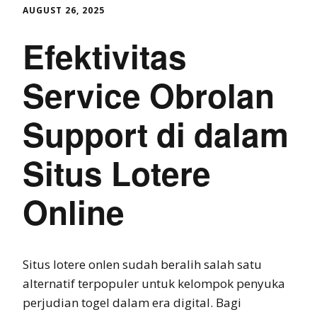
AUGUST 26, 2025
Efektivitas
Service Obrolan
Support di dalam
Situs Lotere
Online
Situs lotere onlen sudah beralih salah satu
alternatif terpopuler untuk kelompok penyuka
perjudian togel dalam era digital. Bagi