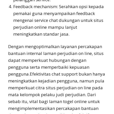
Feedback mechanism: Serahkan opsi kepada
pemakai guna menyampaikan feedback
mengenai service chat dukungan untuk situs
perjudian online mampu lanjut
meningkatkan standar jasa.
Dengan mengoptimalkan layanan percakapan
bantuan internal laman perjudian on line, situs
dapat memperkuat hubungan dengan
pengguna serta memperbaiki kepuasan
pengguna.Efektivitas chat support bukan hanya
meningkatkan kejadian pengguna, namun pula
memperkuat citra situs perjudian on line pada
mata kelompok pelaku judi perjudian. Dari
sebab itu, vital bagi laman togel online untuk
mengimplementasikan percakapan bantuan