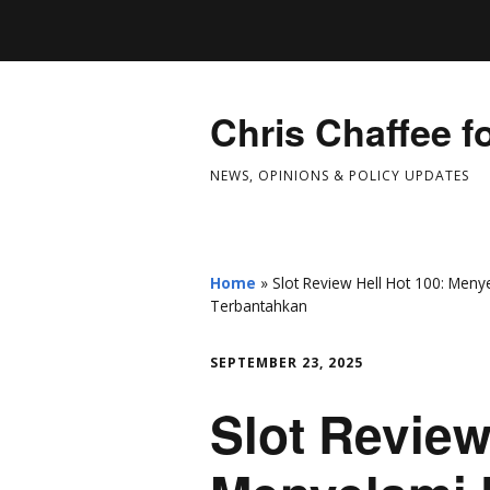
Chris Chaffee f
NEWS, OPINIONS & POLICY UPDATES
Home
»
Slot Review Hell Hot 100: Meny
Terbantahkan
SEPTEMBER 23, 2025
Slot Review