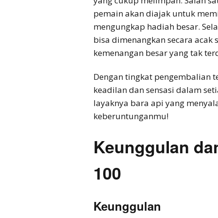
yang cukup melimpah. Salah sa
pemain akan diajak untuk memil
mengungkap hadiah besar. Selain
bisa dimenangkan secara acak 
kemenangan besar yang tak ter
Dengan tingkat pengembalian teo
keadilan dan sensasi dalam seti
layaknya bara api yang menyal
keberuntunganmu!
Keunggulan dan
100
Keunggulan