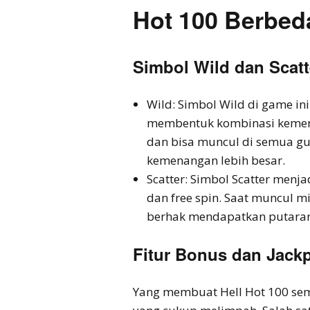
Hot 100 Berbed
Simbol Wild dan Scatt
Wild: Simbol Wild di game in
membentuk kombinasi kemena
dan bisa muncul di semua g
kemenangan lebih besar.
Scatter: Simbol Scatter menj
dan free spin. Saat muncul m
berhak mendapatkan putaran
Fitur Bonus dan Jack
Yang membuat Hell Hot 100 sem