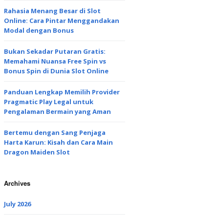
Rahasia Menang Besar di Slot
Online: Cara Pintar Menggandakan
Modal dengan Bonus
Bukan Sekadar Putaran Gratis:
Memahami Nuansa Free Spin vs
Bonus Spin di Dunia Slot Online
Panduan Lengkap Memilih Provider
Pragmatic Play Legal untuk
Pengalaman Bermain yang Aman
Bertemu dengan Sang Penjaga
Harta Karun: Kisah dan Cara Main
Dragon Maiden Slot
Archives
July 2026