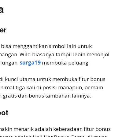
a
er
i bisa menggantikan simbol lain untuk
ngan. Wild biasanya tampil lebih menonjol
ulungan,
surga19
membuka peluang
adi kunci utama untuk membuka fitur bonus
inimal tiga kali di posisi manapun, pemain
 gratis dan bonus tambahan lainnya.
pot
akin menarik adalah keberadaan fitur bonus