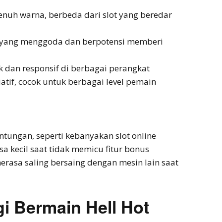
enuh warna, berbeda dari slot yang beredar
ot yang menggoda dan berpotensi memberi
 dan responsif di berbagai perangkat
atif, cocok untuk berbagai level pemain
tungan, seperti kebanyakan slot online
a kecil saat tidak memicu fitur bonus
asa saling bersaing dengan mesin lain saat
gi Bermain Hell Hot