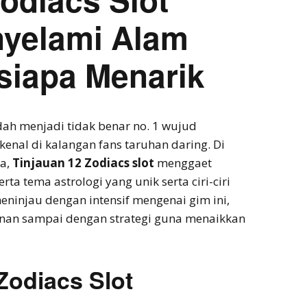
nyelami Alam
siapa Menarik
dah menjadi tidak benar no. 1 wujud
enal di kalangan fans taruhan daring. Di
da,
Tinjauan 12 Zodiacs slot
menggaet
rta tema astrologi yang unik serta ciri-ciri
eninjau dengan intensif mengenai gim ini,
inan sampai dengan strategi guna menaikkan
Zodiacs Slot