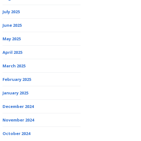
July 2025
June 2025
May 2025
April 2025
March 2025
February 2025
January 2025
December 2024
November 2024
October 2024