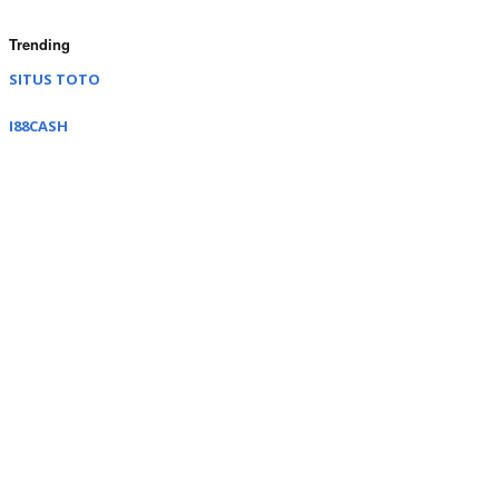
Trending
SITUS TOTO
I88CASH