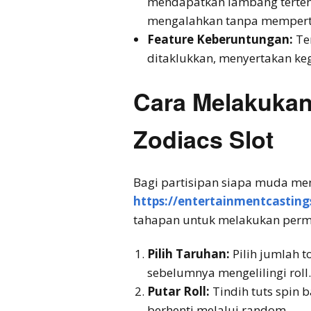
mendapatkan lambang terte
mengalahkan tanpa mempertar
Feature Keberuntungan:
Ter
ditaklukkan, menyertakan keg
Cara Melakukan
Zodiacs Slot
Bagi partisipan siapa muda men
https://entertainmentcasting
tahapan untuk melakukan per
Pilih Taruhan:
Pilih jumlah 
sebelumnya mengelilingi roll.
Putar Roll:
Tindih tuts spin 
berhenti melalui random.