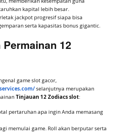
ntu, memberikan kesempatan guna
uhkan kapital lebih besar.
letak jackpot progresif siapa bisa
emparan serta kapasitas bonus gigantic.
 Permainan 12
genal game slot gacor,
services.com/
selanjutnya merupakan
mainan
Tinjauan 12 Zodiacs slot
:
total pertaruhan apa ingin Anda memasang
bagi memulai game. Roll akan berputar serta