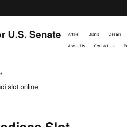
or U.S. Senate
Artikel
Bisnis
Desain
About Us
Contact Us
P
ne
i slot online
odiacs Slot