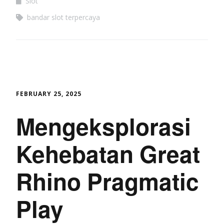
Slot
bandar slot terpercaya
FEBRUARY 25, 2025
Mengeksplorasi
Kehebatan Great
Rhino Pragmatic
Play