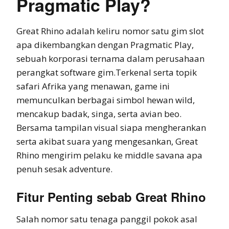
Pragmatic Play?
Great Rhino adalah keliru nomor satu gim slot
apa dikembangkan dengan Pragmatic Play,
sebuah korporasi ternama dalam perusahaan
perangkat software gim.Terkenal serta topik
safari Afrika yang menawan, game ini
memunculkan berbagai simbol hewan wild,
mencakup badak, singa, serta avian beo.
Bersama tampilan visual siapa mengherankan
serta akibat suara yang mengesankan, Great
Rhino mengirim pelaku ke middle savana apa
penuh sesak adventure.
Fitur Penting sebab Great Rhino
Salah nomor satu tenaga panggil pokok asal