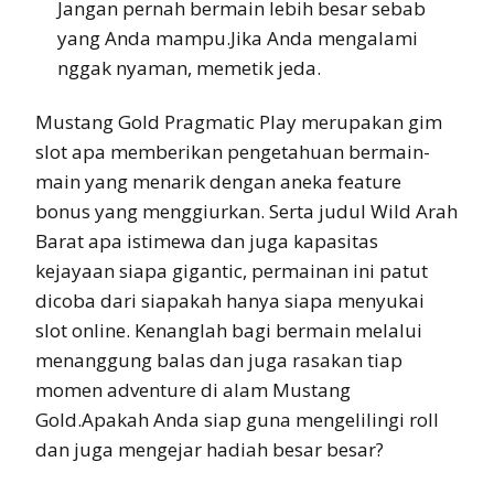
Jangan pernah bermain lebih besar sebab
yang Anda mampu.Jika Anda mengalami
nggak nyaman, memetik jeda.
Mustang Gold Pragmatic Play merupakan gim
slot apa memberikan pengetahuan bermain-
main yang menarik dengan aneka feature
bonus yang menggiurkan. Serta judul Wild Arah
Barat apa istimewa dan juga kapasitas
kejayaan siapa gigantic, permainan ini patut
dicoba dari siapakah hanya siapa menyukai
slot online. Kenanglah bagi bermain melalui
menanggung balas dan juga rasakan tiap
momen adventure di alam Mustang
Gold.Apakah Anda siap guna mengelilingi roll
dan juga mengejar hadiah besar besar?