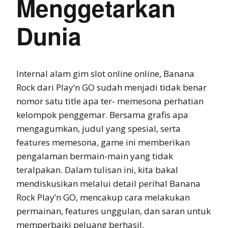
Menggetarkan
Dunia
Internal alam gim slot online online, Banana
Rock dari Play’n GO sudah menjadi tidak benar
nomor satu title apa ter- memesona perhatian
kelompok penggemar. Bersama grafis apa
mengagumkan, judul yang spesial, serta
features memesona, game ini memberikan
pengalaman bermain-main yang tidak
teralpakan. Dalam tulisan ini, kita bakal
mendiskusikan melalui detail perihal Banana
Rock Play’n GO, mencakup cara melakukan
permainan, features unggulan, dan saran untuk
memperbaiki peluang berhasil.