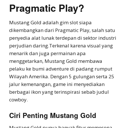
Pragmatic Play?
Mustang Gold adalah gim slot siapa
dikembangkan dari Pragmatic Play, salah satu
penyedia alat lunak terdepan di sektor industri
perjudian daring.Terkenal karena visual yang
menarik dan juga permainan apa
menggetarkan, Mustang Gold membawa
pelaku ke bumi adventure di padang rumput
Wilayah Amerika. Dengan 5 gulungan serta 25
jalur kemenangan, game ini menyediakan
berbagai ikon yang terinspirasi sebab judul
cowboy.
Ciri Penting Mustang Gold
Mustang Gold punya banyak fitur memesona