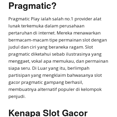
Pragmatic?
Pragmatic Play ialah salah no.1 provider alat
lunak terkemuka dalam perusahaan
pertaruhan di internet. Mereka menawarkan
bermacam-macam tipe permainan slot dengan
judul dan ciri yang beraneka ragam. Slot
pragmatic diketahui sebab ilustrasinya yang
menggaet, vokal apa memukau, dan permainan
siapa seru. Di Luar yang itu, berlimpah
partisipan yang mengklaim bahwasanya slot
gacor pragmatic gampang berhasil,
membuatnya alternatif populer di kelompok
penjudi.
Kenapa Slot Gacor