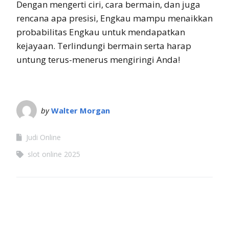
Dengan mengerti ciri, cara bermain, dan juga
rencana apa presisi, Engkau mampu menaikkan
probabilitas Engkau untuk mendapatkan
kejayaan. Terlindungi bermain serta harap
untung terus-menerus mengiringi Anda!
by
Walter Morgan
Judi Online
slot online 2025