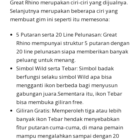
Great Rhino merupakan ciri-ciri yang dijualnya.
Selanjutnya merupakan beberapa ciri yang
membuat gim ini seperti itu memesona:
5 Putaran serta 20 Line Pelunasan: Great
Rhino mempunyai struktur 5 putaran dengan
20 line pelunasan siapa memberikan banyak
peluang untuk menang.
Simbol Wild serta Tebar: Simbol badak
berfungsi selaku simbol Wild apa bisa
mengganti ikon berbeda bagi menyusun
gabungan juara.Sementara itu, ikon Tebar
bisa membuka giliran free.
Giliran Gratis: Memperoleh tiga atau lebih
banyak ikon Tebar hendak menyebabkan
fitur putaran cuma-cuma, di mana pemain
mampu mengalahkan sampai dengan 20