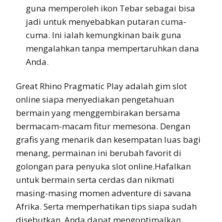
guna memperoleh ikon Tebar sebagai bisa
jadi untuk menyebabkan putaran cuma-
cuma. Ini ialah kemungkinan baik guna
mengalahkan tanpa mempertaruhkan dana
Anda.
Great Rhino Pragmatic Play adalah gim slot
online siapa menyediakan pengetahuan
bermain yang menggembirakan bersama
bermacam-macam fitur memesona. Dengan
grafis yang menarik dan kesempatan luas bagi
menang, permainan ini berubah favorit di
golongan para penyuka slot online.Hafalkan
untuk bermain serta cerdas dan nikmati
masing-masing momen adventure di savana
Afrika. Serta memperhatikan tips siapa sudah
disebutkan, Anda dapat mengoptimalkan