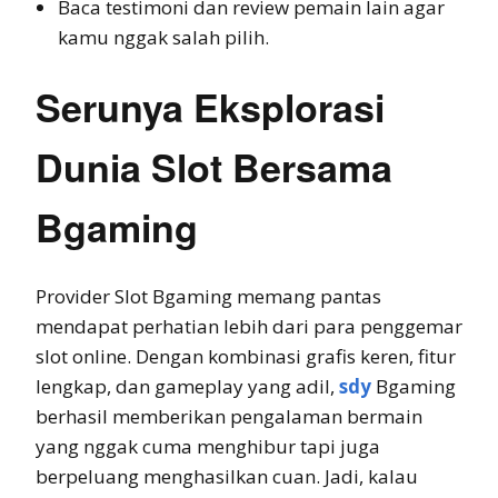
Baca testimoni dan review pemain lain agar
kamu nggak salah pilih.
Serunya Eksplorasi
Dunia Slot Bersama
Bgaming
Provider Slot Bgaming memang pantas
mendapat perhatian lebih dari para penggemar
slot online. Dengan kombinasi grafis keren, fitur
lengkap, dan gameplay yang adil,
sdy
Bgaming
berhasil memberikan pengalaman bermain
yang nggak cuma menghibur tapi juga
berpeluang menghasilkan cuan. Jadi, kalau