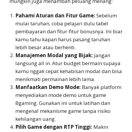
mungkin juga menambah peluang menang:
Pahami Aturan dan Fitur Game:
Sebelum
mulai taruhan, coba pelajari dulu tabel
pembayaran dan fitur-fitur bonusnya. Ini biar
kamu tahu kapan harus pasang taruhan
lebih besar atau berhenti.
Manajemen Modal yang Bijak:
Jangan
langsung all in. Atur budget bermain supaya
kamu nggak cepat kehabisan modal dan bisa
menikmati permainan lebih lama.
Manfaatkan Demo Mode:
Banyak platform
menyediakan mode demo untuk game
Bgaming. Gunakan ini untuk latihan dan
mengenal mekanisme game tanpa risiko
kehilangan uang.
Pilih Game dengan RTP Tinggi:
Makin