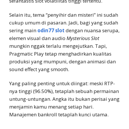
sefantastis slot volatilitas tinggi tertentu.
Selain itu, tema “penyihir dan misteri” ini sudah
cukup umum di pasaran. Jadi, bagi yang sudah
sering main
odin77 slot
dengan nuansa serupa,
elemen visual dan audio
Mysterious Slot
mungkin nggak terlalu mengejutkan. Tapi,
Pragmatic Play tetap menghadirkan kualitas
produksi yang mumpuni, dengan animasi dan
sound effect yang smooth.
Yang paling penting untuk diingat: meski RTP-
nya tinggi (96.50%), tetaplah sebuah permainan
untung-untungan. Angka itu bukan perisai yang
menjamin kamu menang setiap hari.
Manajemen bankroll tetaplah kunci utama.