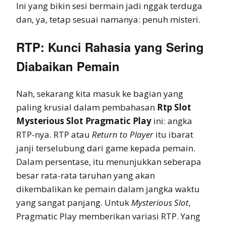
Ini yang bikin sesi bermain jadi nggak terduga
dan, ya, tetap sesuai namanya: penuh misteri.
RTP: Kunci Rahasia yang Sering
Diabaikan Pemain
Nah, sekarang kita masuk ke bagian yang
paling krusial dalam pembahasan
Rtp Slot
Mysterious Slot Pragmatic Play
ini: angka
RTP-nya. RTP atau
Return to Player
itu ibarat
janji terselubung dari game kepada pemain.
Dalam persentase, itu menunjukkan seberapa
besar rata-rata taruhan yang akan
dikembalikan ke pemain dalam jangka waktu
yang sangat panjang. Untuk
Mysterious Slot
,
Pragmatic Play memberikan variasi RTP. Yang