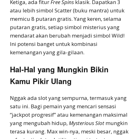
Ketiga, ada fitur
Free Spins
klasik. Dapatkan 3
atau lebih simbol Scatter (buku mantra) untuk
memicu 8 putaran gratis. Yang keren, selama
putaran gratis, setiap simbol misterius yang
mendarat akan berubah menjadi simbol Wild!
Ini potensi banget untuk kombinasi
kemenangan yang gila-gilaan.
Hal-Hal yang Mungkin Bikin
Kamu Pikir Ulang
Nggak ada slot yang sempurna, termasuk yang
satu ini. Bagi pemain yang mencari sensasi
“jackpot progresif” atau kemenangan maksimal
yang mengubah hidup,
Mysterious Slot
mungkin
terasa kurang. Max win-nya, meski besar, nggak