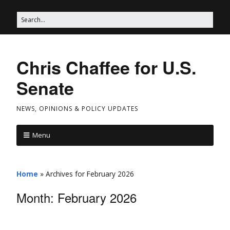
Chris Chaffee for U.S.
Senate
NEWS, OPINIONS & POLICY UPDATES
Menu
Home
»
Archives for February 2026
Month:
February 2026