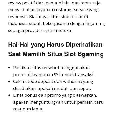
review positif dari pemain lain, dan tentu saja
menyediakan layanan customer service yang
responsif. Biasanya, situs-situs besar di
Indonesia sudah bekerjasama dengan Bgaming
sebagai provider resmi mereka.
Hal-Hal yang Harus Diperhatikan
Saat Memilih Situs Slot Bgaming
Pastikan situs tersebut menggunakan
protokol keamanan SSL untuk transaksi.
Cek metode deposit dan withdraw yang
disediakan, apakah mudah dan cepat.
Lihat bonus dan promo yang ditawarkan,
apakah menguntungkan untuk pemain baru
maupun lama.