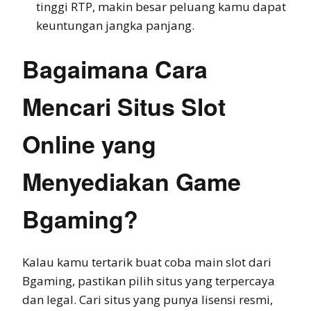
tinggi RTP, makin besar peluang kamu dapat
keuntungan jangka panjang.
Bagaimana Cara
Mencari Situs Slot
Online yang
Menyediakan Game
Bgaming?
Kalau kamu tertarik buat coba main slot dari
Bgaming, pastikan pilih situs yang terpercaya
dan legal. Cari situs yang punya lisensi resmi,