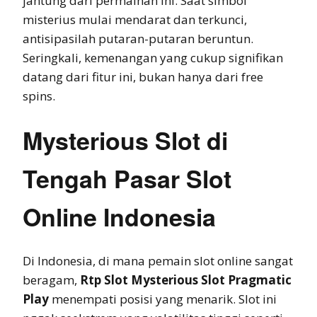
jantung dari permainan ini. Saat simbol
misterius mulai mendarat dan terkunci,
antisipasilah putaran-putaran beruntun.
Seringkali, kemenangan yang cukup signifikan
datang dari fitur ini, bukan hanya dari free
spins.
Mysterious Slot di
Tengah Pasar Slot
Online Indonesia
Di Indonesia, di mana pemain slot online sangat
beragam,
Rtp Slot Mysterious Slot Pragmatic
Play
menempati posisi yang menarik. Slot ini