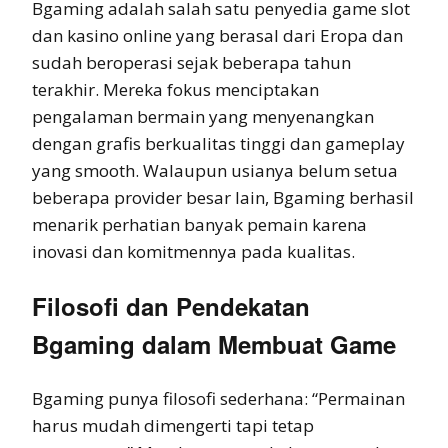
Bgaming adalah salah satu penyedia game slot
dan kasino online yang berasal dari Eropa dan
sudah beroperasi sejak beberapa tahun
terakhir. Mereka fokus menciptakan
pengalaman bermain yang menyenangkan
dengan grafis berkualitas tinggi dan gameplay
yang smooth. Walaupun usianya belum setua
beberapa provider besar lain, Bgaming berhasil
menarik perhatian banyak pemain karena
inovasi dan komitmennya pada kualitas.
Filosofi dan Pendekatan
Bgaming dalam Membuat Game
Bgaming punya filosofi sederhana: “Permainan
harus mudah dimengerti tapi tetap