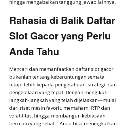
hingga mengabaikan tanggung jawab lainnya.
Rahasia di Balik Daftar
Slot Gacor yang Perlu
Anda Tahu
Mencari dan memanfaatkan daftar slot gacor
bukanlah tentang keberuntungan semata,
tetapi lebih kepada pengetahuan, strategi, dan
pengelolaan yang tepat. Dengan mengikuti
langkah-langkah yang telah dijelaskan—mulai
dari riset mesin favorit, memahami RTP dan
volatilitas, hingga membangun kebiasaan
bermain yang sehat—Anda bisa meningkatkan