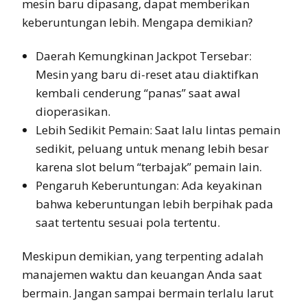
mesin baru dipasang, dapat memberikan
keberuntungan lebih. Mengapa demikian?
Daerah Kemungkinan Jackpot Tersebar:
Mesin yang baru di-reset atau diaktifkan
kembali cenderung “panas” saat awal
dioperasikan.
Lebih Sedikit Pemain: Saat lalu lintas pemain
sedikit, peluang untuk menang lebih besar
karena slot belum “terbajak” pemain lain.
Pengaruh Keberuntungan: Ada keyakinan
bahwa keberuntungan lebih berpihak pada
saat tertentu sesuai pola tertentu.
Meskipun demikian, yang terpenting adalah
manajemen waktu dan keuangan Anda saat
bermain. Jangan sampai bermain terlalu larut