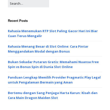
Recent Posts
Rahasia Menemukan RTP Slot Paling Gacor Hari Ini Biar
Cuan Terus Mengalir
Rahasia Menang Besar di Slot Online: Cara Pintar
Menggandakan Modal dengan Bonus
Bukan Sekadar Putaran Gratis: Memahami Nuansa Free
Spin vs Bonus Spin di Dunia Slot Online
Panduan Lengkap Memilih Provider Pragmatic Play Legal
untuk Pengalaman Bermain yang Aman
Bertemu dengan Sang Penjaga Harta Karun: Kisah dan
Cara Main Dragon Maiden Slot