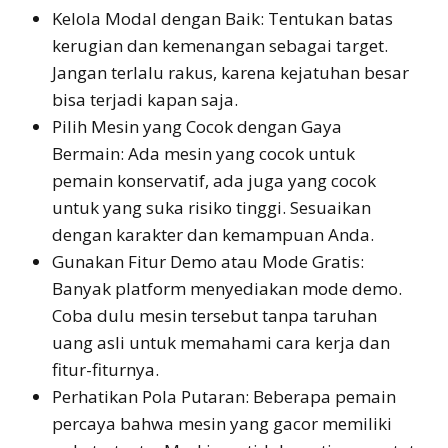
Kelola Modal dengan Baik: Tentukan batas
kerugian dan kemenangan sebagai target.
Jangan terlalu rakus, karena kejatuhan besar
bisa terjadi kapan saja.
Pilih Mesin yang Cocok dengan Gaya
Bermain: Ada mesin yang cocok untuk
pemain konservatif, ada juga yang cocok
untuk yang suka risiko tinggi. Sesuaikan
dengan karakter dan kemampuan Anda.
Gunakan Fitur Demo atau Mode Gratis:
Banyak platform menyediakan mode demo.
Coba dulu mesin tersebut tanpa taruhan
uang asli untuk memahami cara kerja dan
fitur-fiturnya.
Perhatikan Pola Putaran: Beberapa pemain
percaya bahwa mesin yang gacor memiliki