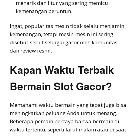
menarik dan fitur yang sering memicu
kemenangan beruntun.
Ingat, popularitas mesin tidak selalu menjamin
kemenangan, tetapi mesin-mesin ini sering
disebut-sebut sebagai gacor oleh komunitas
dan review resmi.
Kapan Waktu Terbaik
Bermain Slot Gacor?
Memahami waktu bermain yang tepat juga bisa
meningkatkan peluang Anda untuk menang.
Beberapa pemain percaya bahwa bermain di
waktu tertentu, seperti larut malam atau di saat