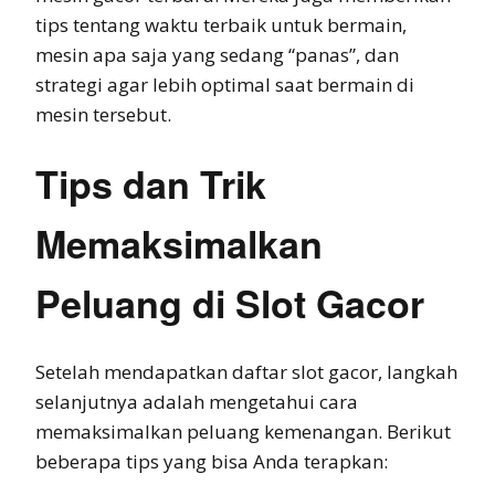
tips tentang waktu terbaik untuk bermain,
mesin apa saja yang sedang “panas”, dan
strategi agar lebih optimal saat bermain di
mesin tersebut.
Tips dan Trik
Memaksimalkan
Peluang di Slot Gacor
Setelah mendapatkan daftar slot gacor, langkah
selanjutnya adalah mengetahui cara
memaksimalkan peluang kemenangan. Berikut
beberapa tips yang bisa Anda terapkan: