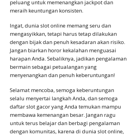
peluang untuk memenangkan jackpot dan
meraih keuntungan konsisten.
Ingat, dunia slot online memang seru dan
mengasyikkan, tetapi harus tetap dilakukan
dengan bijak dan penuh kesadaran akan risiko.
Jangan biarkan horor kekalahan menguasai
harapan Anda. Sebaliknya, jadikan pengalaman
bermain sebagai petualangan yang
menyenangkan dan penuh keberuntungan!
Selamat mencoba, semoga keberuntungan
selalu menyertai langkah Anda, dan semoga
daftar slot gacor yang Anda temukan mampu
membawa kemenangan besar. Jangan ragu
untuk terus belajar dan berbagi pengalaman
dengan komunitas, karena di dunia slot online,