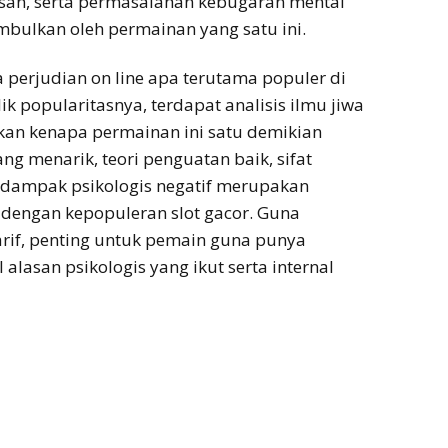
san, serta permasalahan kebugaran mental
timbulkan oleh permainan yang satu ini.
pa perjudian on line apa terutama populer di
ik popularitasnya, terdapat analisis ilmu jiwa
kan kenapa permainan ini satu demikian
ang menarik, teori penguatan baik, sifat
a dampak psikologis negatif merupakan
 dengan kepopuleran slot gacor. Guna
arif, penting untuk pemain guna punya
lasan psikologis yang ikut serta internal