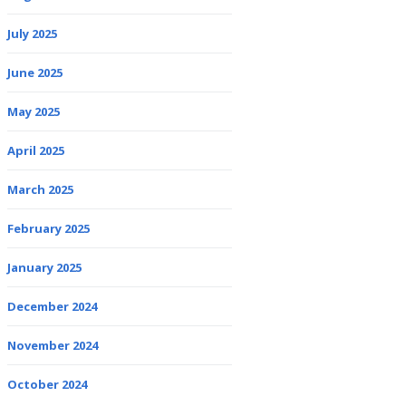
July 2025
June 2025
May 2025
April 2025
March 2025
February 2025
January 2025
December 2024
November 2024
October 2024