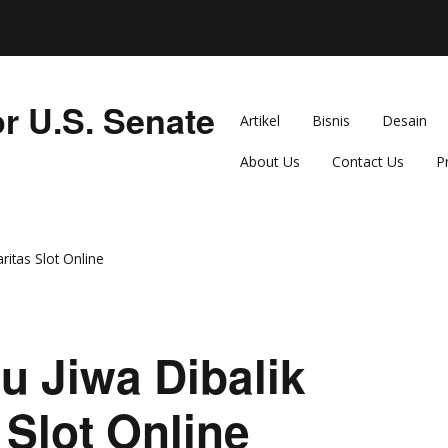
or U.S. Senate
Artikel
Bisnis
Desain
About Us
Contact Us
P
aritas Slot Online
mu Jiwa Dibalik
 Slot Online