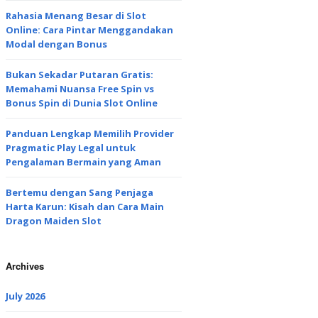
Rahasia Menang Besar di Slot
Online: Cara Pintar Menggandakan
Modal dengan Bonus
Bukan Sekadar Putaran Gratis:
Memahami Nuansa Free Spin vs
Bonus Spin di Dunia Slot Online
Panduan Lengkap Memilih Provider
Pragmatic Play Legal untuk
Pengalaman Bermain yang Aman
Bertemu dengan Sang Penjaga
Harta Karun: Kisah dan Cara Main
Dragon Maiden Slot
Archives
July 2026