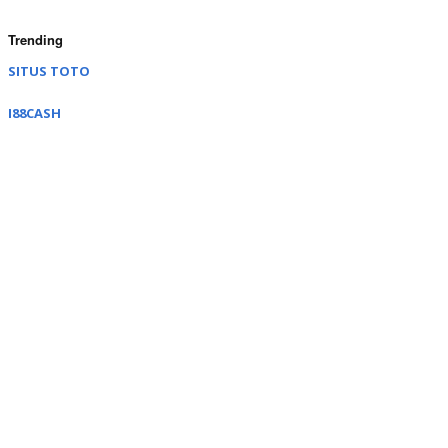
Trending
SITUS TOTO
I88CASH