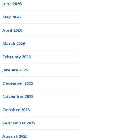
June 2026
May 2026
April 2026
March 2026
February 2026
January 2026
December 2025
November 2025
October 2025
September 2025
August 2025