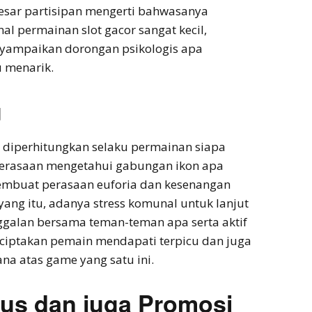
esar partisipan mengerti bahwasanya
l permainan slot gacor sangat kecil,
enyampaikan dorongan psikologis apa
 menarik.
u
a diperhitungkan selaku permainan siapa
.Perasaan mengetahui gabungan ikon apa
mbuat perasaan euforia dan kesenangan
i yang itu, adanya stress komunal untuk lanjut
ggalan bersama teman-teman apa serta aktif
iptakan pemain mendapati terpicu dan juga
a atas game yang satu ini.
us dan juga Promosi