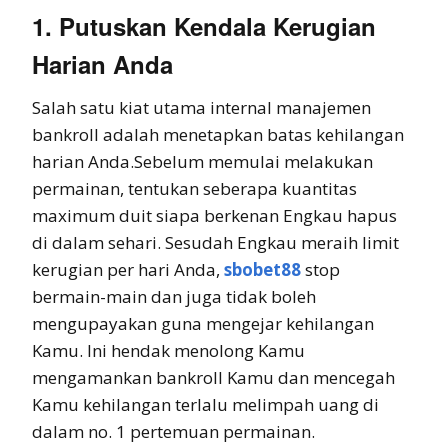
1. Putuskan Kendala Kerugian
Harian Anda
Salah satu kiat utama internal manajemen
bankroll adalah menetapkan batas kehilangan
harian Anda.Sebelum memulai melakukan
permainan, tentukan seberapa kuantitas
maximum duit siapa berkenan Engkau hapus
di dalam sehari. Sesudah Engkau meraih limit
kerugian per hari Anda,
sbobet88
stop
bermain-main dan juga tidak boleh
mengupayakan guna mengejar kehilangan
Kamu. Ini hendak menolong Kamu
mengamankan bankroll Kamu dan mencegah
Kamu kehilangan terlalu melimpah uang di
dalam no. 1 pertemuan permainan.