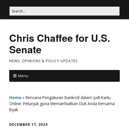
Chris Chaffee for U.S.
Senate
NEWS, OPINIONS & POLICY UPDATES
Menu
Home
»
Rencana Pengaturan Bankroll dalam Judi Kartu
Online: Petunjuk guna Memanfaatkan Duit Anda bersama
Bijak
DECEMBER 17, 2024