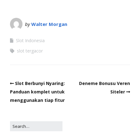
by
Walter Morgan
Slot Indonesia
slot tergacor
Slot Berbunyi Nyaring:
Deneme Bonusu Veren
Panduan komplet untuk
Siteler
menggunakan tiap fitur