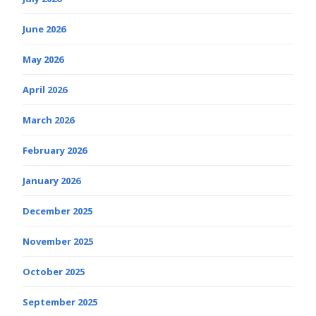
June 2026
May 2026
April 2026
March 2026
February 2026
January 2026
December 2025
November 2025
October 2025
September 2025