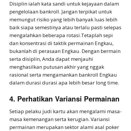
Disiplin ialah kata sandi untuk kejayaan dalam
pengelolaan bankroll. Jangan terpikat untuk
memungut risiko yang lebih banyak luas lebih
baik siapa semestinya atau terlalu pasti selepas
mengalahkan beberapa rotasi.Tetaplah sepi
dan konsentrasi di taktik permainan Engkau,
bukanlah di perasaan Engkau. Dengan bermain
serta disiplin, Anda dapat menjauhi
menghasilkan putusan akhir yang nggak
rasional serta mengamankan bankroll Engkau
dalam durasi durasi apa lebih besar long time.
4. Perhatikan Variansi Permainan
Setiap pelaku judi kartu akan mengalami masa-
masa kemenangan serta kerugian. Variansi
permainan merupakan sektor alami asal poker