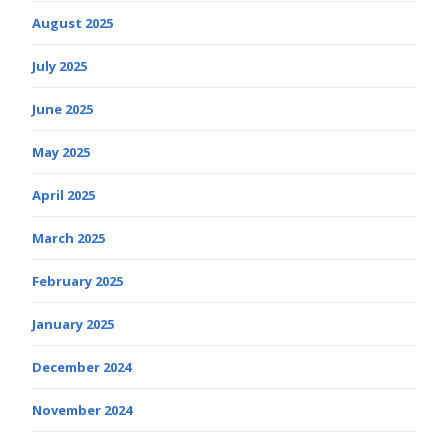
August 2025
July 2025
June 2025
May 2025
April 2025
March 2025
February 2025
January 2025
December 2024
November 2024