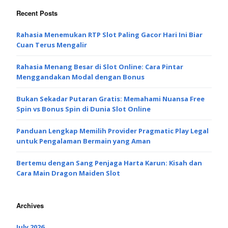
Recent Posts
Rahasia Menemukan RTP Slot Paling Gacor Hari Ini Biar
Cuan Terus Mengalir
Rahasia Menang Besar di Slot Online: Cara Pintar
Menggandakan Modal dengan Bonus
Bukan Sekadar Putaran Gratis: Memahami Nuansa Free
Spin vs Bonus Spin di Dunia Slot Online
Panduan Lengkap Memilih Provider Pragmatic Play Legal
untuk Pengalaman Bermain yang Aman
Bertemu dengan Sang Penjaga Harta Karun: Kisah dan
Cara Main Dragon Maiden Slot
Archives
July 2026