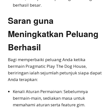
berhasil besar.
Saran guna
Meningkatkan Peluang
Berhasil
Bagi memperbaiki peluang Anda ketika
bermain Pragmatic Play The Dog House,
beriringan ialah sejumlah petunjuk siapa dapat
Anda terapkan:
Kenali Aturan Permainan: Sebelumnya
bermain-main, sediakan masa untuk
memahami aturan serta feature gim.