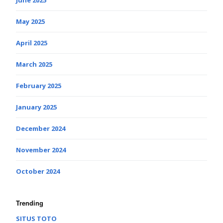
May 2025
April 2025
March 2025
February 2025
January 2025
December 2024
November 2024
October 2024
Trending
SITUS TOTO