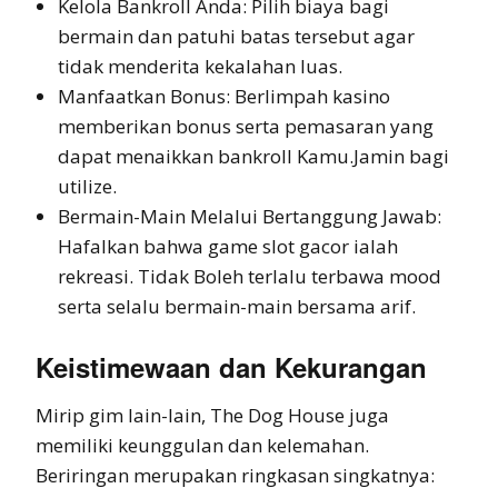
Kelola Bankroll Anda: Pilih biaya bagi
bermain dan patuhi batas tersebut agar
tidak menderita kekalahan luas.
Manfaatkan Bonus: Berlimpah kasino
memberikan bonus serta pemasaran yang
dapat menaikkan bankroll Kamu.Jamin bagi
utilize.
Bermain-Main Melalui Bertanggung Jawab:
Hafalkan bahwa game slot gacor ialah
rekreasi. Tidak Boleh terlalu terbawa mood
serta selalu bermain-main bersama arif.
Keistimewaan dan Kekurangan
Mirip gim lain-lain, The Dog House juga
memiliki keunggulan dan kelemahan.
Beriringan merupakan ringkasan singkatnya: