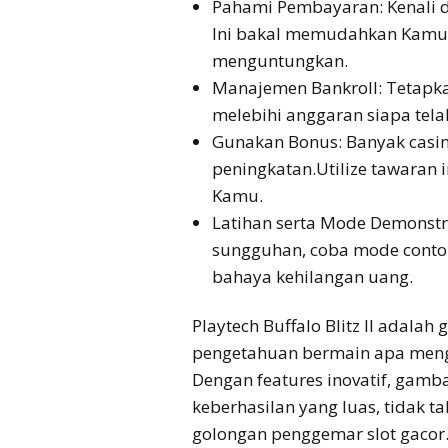
Pahami Pembayaran: Kenali d
Ini bakal memudahkan Kamu 
menguntungkan.
Manajemen Bankroll: Tetapkan
melebihi anggaran siapa tel
Gunakan Bonus: Banyak casin
peningkatan.Utilize tawaran
Kamu.
Latihan serta Mode Demonst
sungguhan, coba mode cont
bahaya kehilangan uang.
Playtech Buffalo Blitz II adalah
pengetahuan bermain apa mengg
Dengan features inovatif, gamba
keberhasilan yang luas, tidak t
golongan penggemar slot gacor