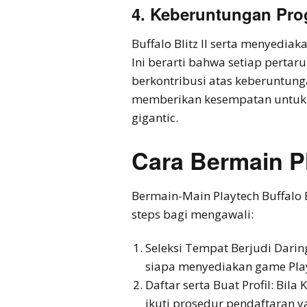
4. Keberuntungan Prog
Buffalo Blitz II serta menyedia
Ini berarti bahwa setiap perta
berkontribusi atas keberuntun
memberikan kesempatan untuk
gigantic.
Cara Bermain Pla
Bermain-Main Playtech Buffalo B
steps bagi mengawali:
Seleksi Tempat Berjudi Darin
siapa menyediakan game Playte
Daftar serta Buat Profil: Bila
ikuti prosedur pendaftaran y