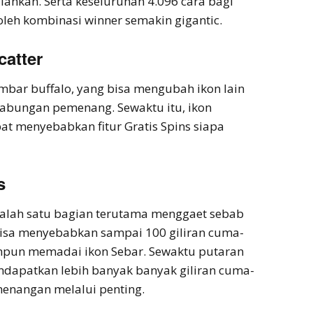
ahkan. Serta keseluruhan 4.096 cara bagi
eh kombinasi winner semakin gigantic.
catter
mbar buffalo, yang bisa mengubah ikon lain
abungan pemenang. Sewaktu itu, ikon
pat menyebabkan fitur Gratis Spins siapa
s
salah satu bagian terutama menggaet sebab
u bisa menyebabkan sampai 100 giliran cuma-
mpun memadai ikon Sebar. Sewaktu putaran
ndapatkan lebih banyak banyak giliran cuma-
enangan melalui penting.