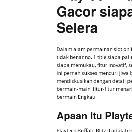
Gacor siap
Selera
Dalam alam permainan slot online
tidak benar no. 1 title siapa p
siapa memukau, fitur inovatif, 
ini pernah sukses mencuri jiwa 
mendiskusikan dengan detail peri
bermain-main, fitur-fitur men
bermain Engkau.
Apaan Itu Playte
Playtech Buffalo Blitz II adalah 