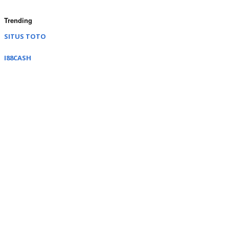
Trending
SITUS TOTO
I88CASH