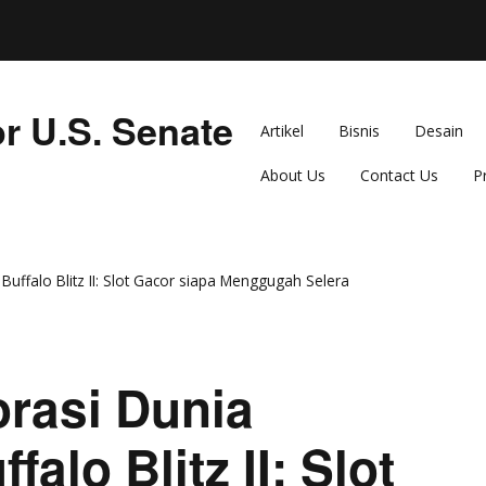
or U.S. Senate
Artikel
Bisnis
Desain
About Us
Contact Us
P
Buffalo Blitz II: Slot Gacor siapa Menggugah Selera
rasi Dunia
falo Blitz II: Slot