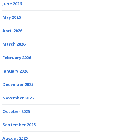
June 2026
May 2026
April 2026
March 2026
February 2026
January 2026
December 2025
November 2025
October 2025
September 2025
August 2025