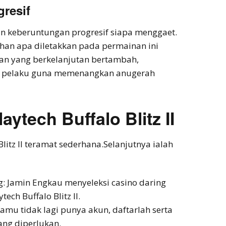
resif
kan keberuntungan progresif siapa menggaet.
ruhan apa diletakkan pada permainan ini
gan yang berkelanjutan bertambah,
 pelaku guna memenangkan anugerah
ytech Buffalo Blitz II
litz II teramat sederhana.Selanjutnya ialah
g: Jamin Engkau menyeleksi casino daring
ch Buffalo Blitz II.
 Kamu tidak lagi punya akun, daftarlah serta
ang diperlukan.