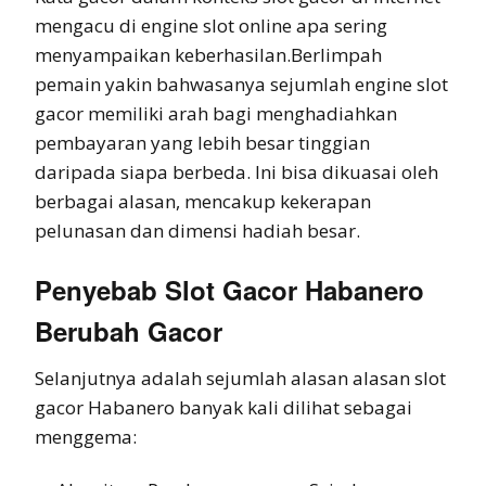
mengacu di engine slot online apa sering
menyampaikan keberhasilan.Berlimpah
pemain yakin bahwasanya sejumlah engine slot
gacor memiliki arah bagi menghadiahkan
pembayaran yang lebih besar tinggian
daripada siapa berbeda. Ini bisa dikuasai oleh
berbagai alasan, mencakup kekerapan
pelunasan dan dimensi hadiah besar.
Penyebab Slot Gacor Habanero
Berubah Gacor
Selanjutnya adalah sejumlah alasan alasan slot
gacor Habanero banyak kali dilihat sebagai
menggema: