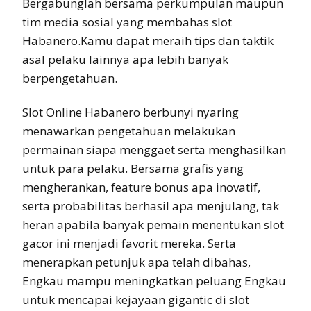
Bergabunglah bersama perkumpulan maupun
tim media sosial yang membahas slot
Habanero.Kamu dapat meraih tips dan taktik
asal pelaku lainnya apa lebih banyak
berpengetahuan.
Slot Online Habanero berbunyi nyaring
menawarkan pengetahuan melakukan
permainan siapa menggaet serta menghasilkan
untuk para pelaku. Bersama grafis yang
mengherankan, feature bonus apa inovatif,
serta probabilitas berhasil apa menjulang, tak
heran apabila banyak pemain menentukan slot
gacor ini menjadi favorit mereka. Serta
menerapkan petunjuk apa telah dibahas,
Engkau mampu meningkatkan peluang Engkau
untuk mencapai kejayaan gigantic di slot