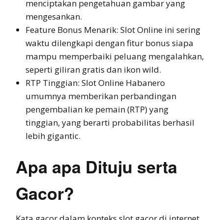
menciptakan pengetahuan gambar yang
mengesankan.
Feature Bonus Menarik: Slot Online ini sering
waktu dilengkapi dengan fitur bonus siapa
mampu memperbaiki peluang mengalahkan,
seperti giliran gratis dan ikon wild.
RTP Tinggian: Slot Online Habanero
umumnya memberikan perbandingan
pengembalian ke pemain (RTP) yang
tinggian, yang berarti probabilitas berhasil
lebih gigantic.
Apa apa Dituju serta
Gacor?
Kata gacor dalam konteks slot gacor di internet