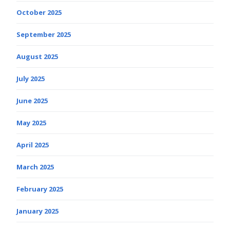
October 2025
September 2025
August 2025
July 2025
June 2025
May 2025
April 2025
March 2025
February 2025
January 2025