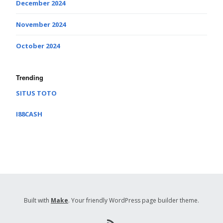
December 2024
November 2024
October 2024
Trending
SITUS TOTO
I88CASH
Built with
Make
. Your friendly WordPress page builder theme.