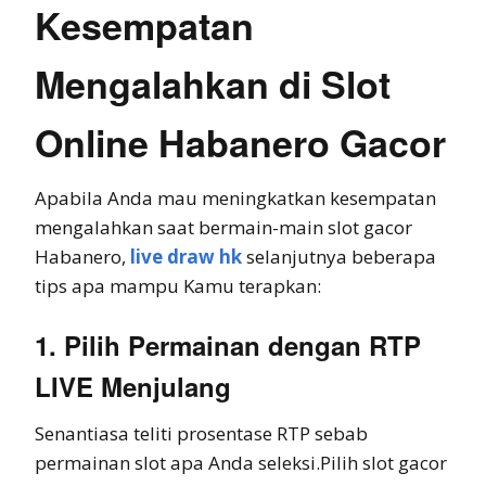
Kesempatan
Mengalahkan di Slot
Online Habanero Gacor
Apabila Anda mau meningkatkan kesempatan
mengalahkan saat bermain-main slot gacor
Habanero,
live draw hk
selanjutnya beberapa
tips apa mampu Kamu terapkan:
1. Pilih Permainan dengan RTP
LIVE Menjulang
Senantiasa teliti prosentase RTP sebab
permainan slot apa Anda seleksi.Pilih slot gacor