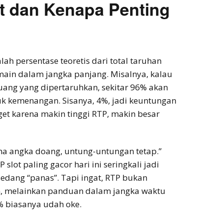
ot dan Kenapa Penting
lah persentase teoretis dari total taruhan
main dalam jangka panjang. Misalnya, kalau
 uang yang dipertaruhkan, sekitar 96% akan
k kemenangan. Sisanya, 4%, jadi keuntungan
get karena makin tinggi RTP, makin besar
ma angka doang, untung-untungan tetap.”
slot paling gacor hari ini seringkali jadi
edang “panas”. Tapi ingat, RTP bukan
n, melainkan panduan dalam jangka waktu
6% biasanya udah oke.