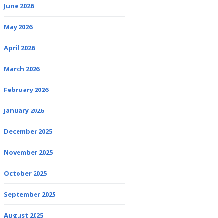
June 2026
May 2026
April 2026
March 2026
February 2026
January 2026
December 2025
November 2025
October 2025
September 2025
August 2025