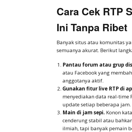
Cara Cek RTP Sl
Ini Tanpa Ribet
Banyak situs atau komunitas yan
semuanya akurat. Berikut langk
Pantau forum atau grup dis
atau Facebook yang membahas
anggotanya aktif.
Gunakan fitur live RTP di ap
menyediakan data real-time R
update setiap beberapa jam.
Main di jam sepi.
Konon katan
cenderung stabil atau bahkan 
ilmiah, tapi banyak pemain 