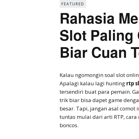
FEATURED
Rahasia M
Slot Paling 
Biar Cuan T
Kalau ngomongin soal slot onlin
Apalagi kalau lagi hunting
rtp s
tersendiri buat para pemain. G
trik biar bisa dapet game deng
besar. Tapi, jangan asal comot 
tuntas mulai dari arti RTP, car
boncos.