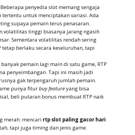
Beberapa penyedia slot memang sengaja
ertentu untuk menciptakan variasi. Ada
keting supaya pemain terus penasaran.
 volatilitas tinggi biasanya jarang ngasih
sar. Sementara volatilitas rendah sering
 tetap berlaku secara keseluruhan, tapi
 banyak pemain lagi main di satu game, RTP
ma penyeimbangan. Tapi ini masih jadi
rusnya gak terpengaruh jumlah pemain.
ame punya fitur
buy feature
yang bisa
sal, beli putaran bonus membuat RTP naik
ang merah: mencari
rtp slot paling gacor hari
h, tapi juga timing dan jenis game.