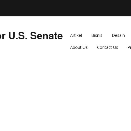
or U.S. Senate
Artikel
Bisnis
Desain
About Us
Contact Us
P