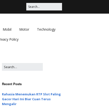
Mobil
Motor
Technology
rivacy Policy
Recent Posts
Rahasia Menemukan RTP Slot Paling
Gacor Hari Ini Biar Cuan Terus
Mengalir