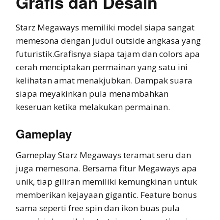
Grafis dan Desain
Starz Megaways memiliki model siapa sangat
memesona dengan judul outside angkasa yang
futuristik.Grafisnya siapa tajam dan colors apa
cerah menciptakan permainan yang satu ini
kelihatan amat menakjubkan. Dampak suara
siapa meyakinkan pula menambahkan
keseruan ketika melakukan permainan.
Gameplay
Gameplay Starz Megaways teramat seru dan
juga memesona. Bersama fitur Megaways apa
unik, tiap giliran memiliki kemungkinan untuk
memberikan kejayaan gigantic. Feature bonus
sama seperti free spin dan ikon buas pula