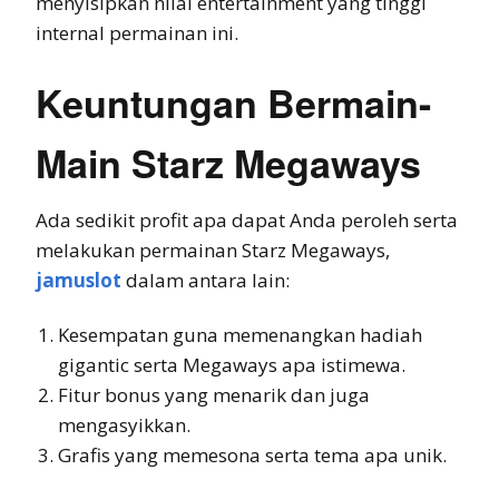
menyisipkan nilai entertainment yang tinggi
internal permainan ini.
Keuntungan Bermain-
Main Starz Megaways
Ada sedikit profit apa dapat Anda peroleh serta
melakukan permainan Starz Megaways,
jamuslot
dalam antara lain:
Kesempatan guna memenangkan hadiah
gigantic serta Megaways apa istimewa.
Fitur bonus yang menarik dan juga
mengasyikkan.
Grafis yang memesona serta tema apa unik.