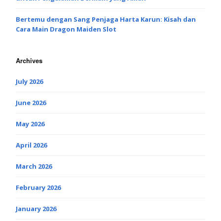
Bertemu dengan Sang Penjaga Harta Karun: Kisah dan
Cara Main Dragon Maiden Slot
Archives
July 2026
June 2026
May 2026
April 2026
March 2026
February 2026
January 2026