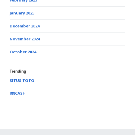
January 2025
December 2024
November 2024
October 2024
Trending
SITUS TOTO
I88CASH