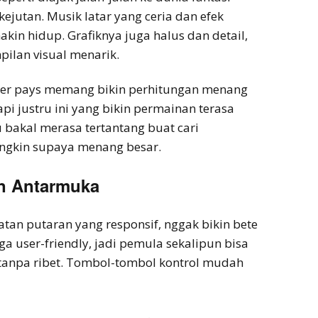
ejutan. Musik latar yang ceria dan efek
kin hidup. Grafiknya juga halus dan detail,
ilan visual menarik.
ster pays memang bikin perhitungan menang
tapi justru ini yang bikin permainan terasa
bakal merasa tertantang buat cari
ngkin supaya menang besar.
n Antarmuka
tan putaran yang responsif, nggak bikin bete
 user-friendly, jadi pemula sekalipun bisa
anpa ribet. Tombol-tombol kontrol mudah