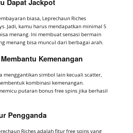
ru Dapat Jackpot
embayaran biasa, Leprechaun Riches
ys. Jadi, kamu harus mendapatkan minimal 5
bisa menang. Ini membuat sensasi bermain
ang menang bisa muncul dari berbagai arah.
ng Membantu Kemenangan
 menggantikan simbol lain kecuali scatter,
embentuk kombinasi kemenangan.
emicu putaran bonus free spins jika berhasil
tur Pengganda
rechaun Riches adalah fitur free spins yang