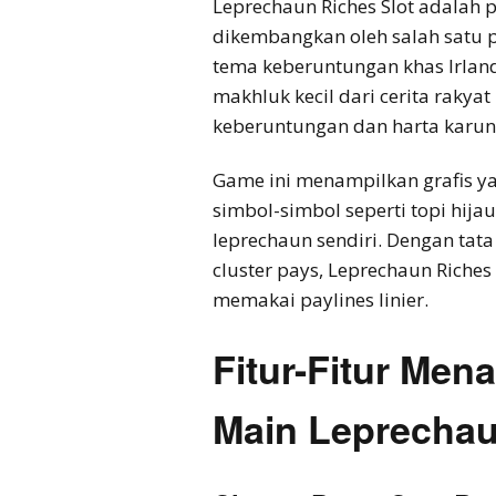
Leprechaun Riches Slot adalah 
dikembangkan oleh salah satu 
tema keberuntungan khas Irland
makhluk kecil dari cerita raky
keberuntungan dan harta karun
Game ini menampilkan grafis ya
simbol-simbol seperti topi hijau
leprechaun sendiri. Dengan tat
cluster pays, Leprechaun Riches
memakai paylines linier.
Fitur-Fitur Men
Main Leprechau