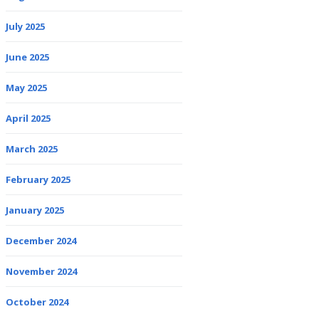
July 2025
June 2025
May 2025
April 2025
March 2025
February 2025
January 2025
December 2024
November 2024
October 2024