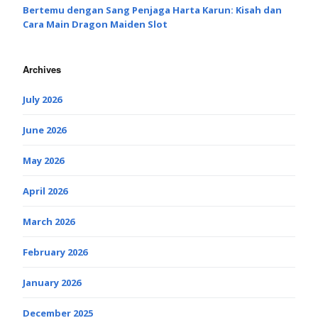
Bertemu dengan Sang Penjaga Harta Karun: Kisah dan
Cara Main Dragon Maiden Slot
Archives
July 2026
June 2026
May 2026
April 2026
March 2026
February 2026
January 2026
December 2025