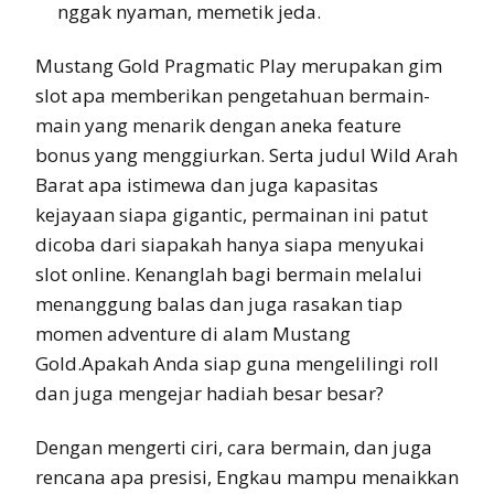
nggak nyaman, memetik jeda.
Mustang Gold Pragmatic Play merupakan gim
slot apa memberikan pengetahuan bermain-
main yang menarik dengan aneka feature
bonus yang menggiurkan. Serta judul Wild Arah
Barat apa istimewa dan juga kapasitas
kejayaan siapa gigantic, permainan ini patut
dicoba dari siapakah hanya siapa menyukai
slot online. Kenanglah bagi bermain melalui
menanggung balas dan juga rasakan tiap
momen adventure di alam Mustang
Gold.Apakah Anda siap guna mengelilingi roll
dan juga mengejar hadiah besar besar?
Dengan mengerti ciri, cara bermain, dan juga
rencana apa presisi, Engkau mampu menaikkan