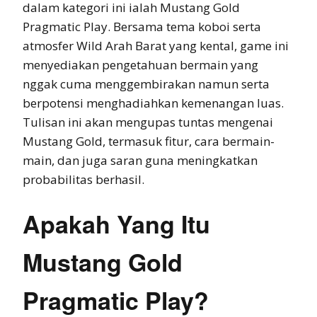
dalam kategori ini ialah Mustang Gold
Pragmatic Play. Bersama tema koboi serta
atmosfer Wild Arah Barat yang kental, game ini
menyediakan pengetahuan bermain yang
nggak cuma menggembirakan namun serta
berpotensi menghadiahkan kemenangan luas.
Tulisan ini akan mengupas tuntas mengenai
Mustang Gold, termasuk fitur, cara bermain-
main, dan juga saran guna meningkatkan
probabilitas berhasil.
Apakah Yang Itu
Mustang Gold
Pragmatic Play?