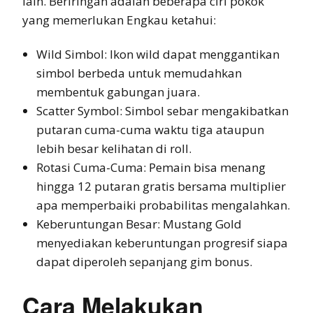
lain. Beriringan adalah beberapa ciri pokok
yang memerlukan Engkau ketahui:
Wild Simbol: Ikon wild dapat menggantikan
simbol berbeda untuk memudahkan
membentuk gabungan juara.
Scatter Symbol: Simbol sebar mengakibatkan
putaran cuma-cuma waktu tiga ataupun
lebih besar kelihatan di roll.
Rotasi Cuma-Cuma: Pemain bisa menang
hingga 12 putaran gratis bersama multiplier
apa memperbaiki probabilitas mengalahkan.
Keberuntungan Besar: Mustang Gold
menyediakan keberuntungan progresif siapa
dapat diperoleh sepanjang gim bonus.
Cara Melakukan