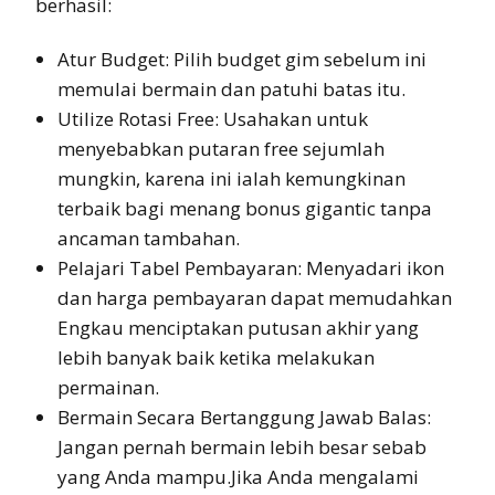
berhasil:
Atur Budget: Pilih budget gim sebelum ini
memulai bermain dan patuhi batas itu.
Utilize Rotasi Free: Usahakan untuk
menyebabkan putaran free sejumlah
mungkin, karena ini ialah kemungkinan
terbaik bagi menang bonus gigantic tanpa
ancaman tambahan.
Pelajari Tabel Pembayaran: Menyadari ikon
dan harga pembayaran dapat memudahkan
Engkau menciptakan putusan akhir yang
lebih banyak baik ketika melakukan
permainan.
Bermain Secara Bertanggung Jawab Balas:
Jangan pernah bermain lebih besar sebab
yang Anda mampu.Jika Anda mengalami