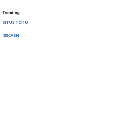
Trending
SITUS TOTO
I88CASH