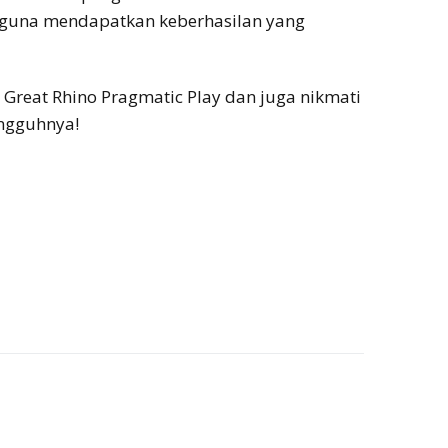
guna mendapatkan keberhasilan yang
a Great Rhino Pragmatic Play dan juga nikmati
ungguhnya!