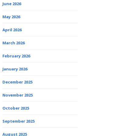
June 2026
May 2026
April 2026
March 2026
February 2026
January 2026
December 2025
November 2025
October 2025
September 2025
August 2025