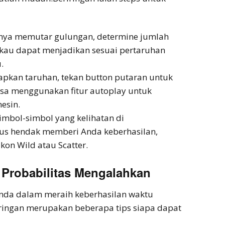
mnya memutar gulungan, determine jumlah
gkau dapat menjadikan sesuai pertaruhan
.
apkan taruhan, tekan button putaran untuk
sa menggunakan fitur autoplay untuk
esin.
imbol-simbol yang kelihatan di
us hendak memberi Anda keberhasilan,
kon Wild atau Scatter.
 Probabilitas Mengalahkan
nda dalam meraih keberhasilan waktu
iringan merupakan beberapa tips siapa dapat