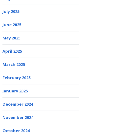
July 2025
June 2025
May 2025
April 2025
March 2025
February 2025
January 2025
December 2024
November 2024
October 2024