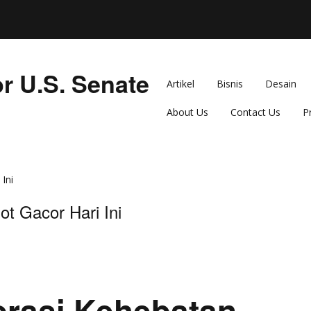
or U.S. Senate
Artikel
Bisnis
Desain
About Us
Contact Us
P
 Ini
lot Gacor Hari Ini
rasi Kehebatan