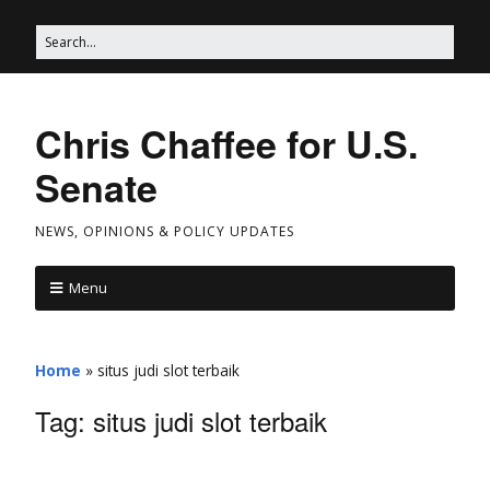
Chris Chaffee for U.S.
Senate
NEWS, OPINIONS & POLICY UPDATES
Menu
Home
»
situs judi slot terbaik
Tag:
situs judi slot terbaik