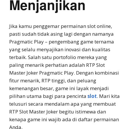
Menjanjikan
Jika kamu penggemar permainan slot online,
pasti sudah tidak asing lagi dengan namanya
Pragmatic Play – pengembang game ternama
yang selalu menyajikan inovasi dan kualitas
terbaik. Salah satu portofolio mereka yang
paling menarik perhatian adalah RTP Slot
Master Joker Pragmatic Play. Dengan kombinasi
fitur menarik, RTP tinggi, dan peluang
kemenangan besar, game ini layak menjadi
pilihan utama bagi para pencinta
slot
. Mari kita
telusuri secara mendalam apa yang membuat
RTP Slot Master Joker begitu istimewa dan
kenapa game ini wajib ada di daftar permainan
Anda.