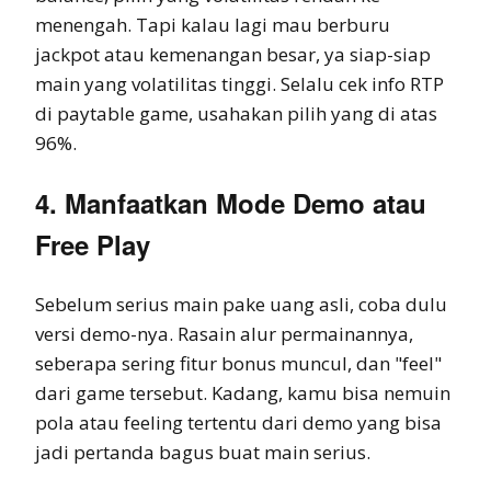
menengah. Tapi kalau lagi mau berburu
jackpot atau kemenangan besar, ya siap-siap
main yang volatilitas tinggi. Selalu cek info RTP
di paytable game, usahakan pilih yang di atas
96%.
4. Manfaatkan Mode Demo atau
Free Play
Sebelum serius main pake uang asli, coba dulu
versi demo-nya. Rasain alur permainannya,
seberapa sering fitur bonus muncul, dan "feel"
dari game tersebut. Kadang, kamu bisa nemuin
pola atau feeling tertentu dari demo yang bisa
jadi pertanda bagus buat main serius.