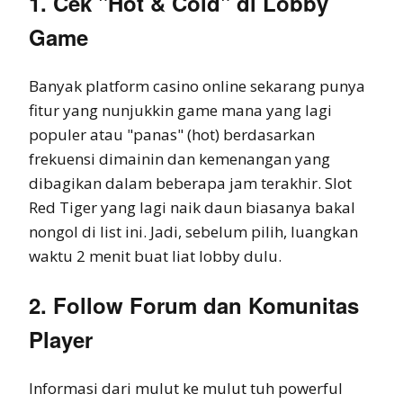
1. Cek "Hot & Cold" di Lobby
Game
Banyak platform casino online sekarang punya
fitur yang nunjukkin game mana yang lagi
populer atau "panas" (hot) berdasarkan
frekuensi dimainin dan kemenangan yang
dibagikan dalam beberapa jam terakhir. Slot
Red Tiger yang lagi naik daun biasanya bakal
nongol di list ini. Jadi, sebelum pilih, luangkan
waktu 2 menit buat liat lobby dulu.
2. Follow Forum dan Komunitas
Player
Informasi dari mulut ke mulut tuh powerful