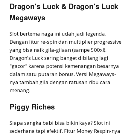
Dragon's Luck & Dragon's Luck
Megaways
Slot bertema naga ini udah jadi legenda.
Dengan fitur re-spin dan multiplier progressive
yang bisa naik gila-gilaan (sampe 500x!),
Dragon's Luck sering banget dibilang lagi
"gacor" karena potensi kemenangan besarnya
dalam satu putaran bonus. Versi Megaways-
nya tambah gila dengan ratusan ribu cara
menang.
Piggy Riches
Siapa sangka babi bisa bikin kaya? Slot ini
sederhana tapi efektif. Fitur Money Respin-nya