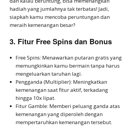
dan kalau beruntung, bisa memenangkan
hadiah yang jumlahnya tak terbatas! Jadi,
siapkah kamu mencoba peruntungan dan
meraih kemenangan besar?
3. Fitur Free Spins dan Bonus
Free Spins: Menawarkan putaran gratis yang
memungkinkan kamu bermain tanpa harus
mengeluarkan taruhan lagi.
Pengganda (Multiplier): Meningkatkan
kemenangan saat fitur aktif, terkadang
hingga 10x lipat.
Fitur Gamble: Memberi peluang ganda atas
kemenangan yang diperoleh dengan
mempertaruhkan kemenangan tersebut.