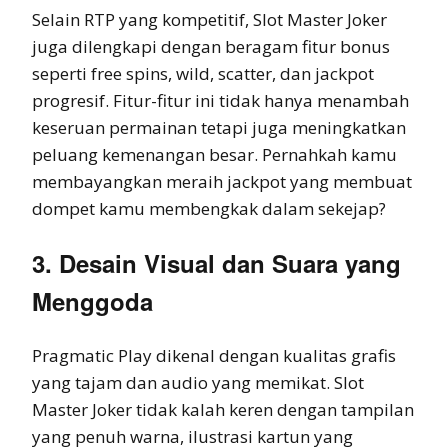
Selain RTP yang kompetitif, Slot Master Joker
juga dilengkapi dengan beragam fitur bonus
seperti free spins, wild, scatter, dan jackpot
progresif. Fitur-fitur ini tidak hanya menambah
keseruan permainan tetapi juga meningkatkan
peluang kemenangan besar. Pernahkah kamu
membayangkan meraih jackpot yang membuat
dompet kamu membengkak dalam sekejap?
3. Desain Visual dan Suara yang
Menggoda
Pragmatic Play dikenal dengan kualitas grafis
yang tajam dan audio yang memikat. Slot
Master Joker tidak kalah keren dengan tampilan
yang penuh warna, ilustrasi kartun yang