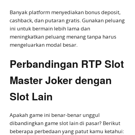
Banyak platform menyediakan bonus deposit,
cashback, dan putaran gratis. Gunakan peluang
ini untuk bermain lebih lama dan
meningkatkan peluang menang tanpa harus
mengeluarkan modal besar.
Perbandingan RTP Slot
Master Joker dengan
Slot Lain
Apakah game ini benar-benar unggul
dibandingkan game slot lain di pasar? Berikut
beberapa perbedaan yang patut kamu ketahui: