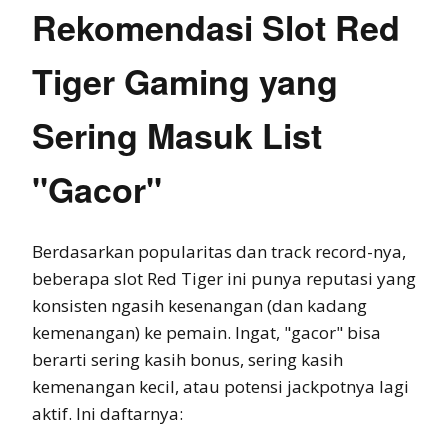
Rekomendasi Slot Red
Tiger Gaming yang
Sering Masuk List
"Gacor"
Berdasarkan popularitas dan track record-nya,
beberapa slot Red Tiger ini punya reputasi yang
konsisten ngasih kesenangan (dan kadang
kemenangan) ke pemain. Ingat, "gacor" bisa
berarti sering kasih bonus, sering kasih
kemenangan kecil, atau potensi jackpotnya lagi
aktif. Ini daftarnya: