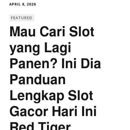
APRIL 8, 2026
FEATURED
Mau Cari Slot
yang Lagi
Panen? Ini Dia
Panduan
Lengkap Slot
Gacor Hari Ini
Red Tiger