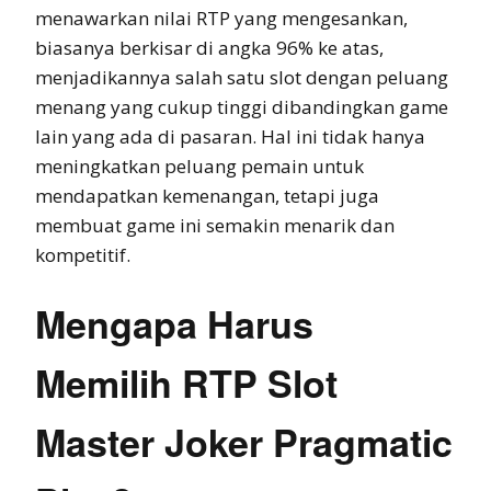
menawarkan nilai RTP yang mengesankan,
biasanya berkisar di angka 96% ke atas,
menjadikannya salah satu slot dengan peluang
menang yang cukup tinggi dibandingkan game
lain yang ada di pasaran. Hal ini tidak hanya
meningkatkan peluang pemain untuk
mendapatkan kemenangan, tetapi juga
membuat game ini semakin menarik dan
kompetitif.
Mengapa Harus
Memilih RTP Slot
Master Joker Pragmatic