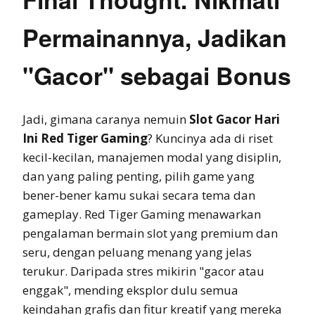
Permainannya, Jadikan
"Gacor" sebagai Bonus
Jadi, gimana caranya nemuin
Slot Gacor Hari
Ini Red Tiger Gaming
? Kuncinya ada di riset
kecil-kecilan, manajemen modal yang disiplin,
dan yang paling penting, pilih game yang
bener-bener kamu sukai secara tema dan
gameplay. Red Tiger Gaming menawarkan
pengalaman bermain slot yang premium dan
seru, dengan peluang menang yang jelas
terukur. Daripada stres mikirin "gacor atau
enggak", mending eksplor dulu semua
keindahan grafis dan fitur kreatif yang mereka