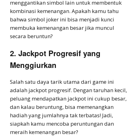
menggantikan simbol lain untuk membentuk
kombinasi kemenangan. Apakah kamu tahu
bahwa simbol joker ini bisa menjadi kunci
membuka kemenangan besar jika muncul
secara beruntun?
2. Jackpot Progresif yang
Menggiurkan
Salah satu daya tarik utama dari game ini
adalah jackpot progresif. Dengan taruhan kecil,
peluang mendapatkan jackpot ini cukup besar,
dan kalau beruntung, bisa memenangkan
hadiah yang jumlahnya tak terbatas! Jadi,
siapkah kamu mencoba peruntungan dan
meraih kemenangan besar?