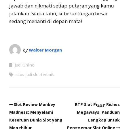
jawab dan nikmati setiap putaran yang kamu
jalankan. Siapa tahu, keberuntungan besar
sedang menanti di depan mata!
by
Walter Morgan
Judi Online
situs judi slot terbaik
Slot Review Monkey
RTP Slot Piggy Riches
Madness: Menyelami
Megaways: Panduan
Keseruan Dunia Slot yang
Lengkap untuk
Menghibur
Penggemar Slot Online