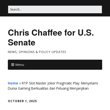
Chris Chaffee for U.S.
Senate
NEWS, OPINIONS & POLICY UPDATES
Menu
Home
»
RTP Slot Master Joker Pragmatic Play: Menyelami
Dunia Gaming Berkualitas dan Peluang Menjanjikan
OCTOBER 1, 2025