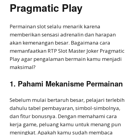
Pragmatic Play
Permainan slot selalu menarik karena
memberikan sensasi adrenalin dan harapan
akan kemenangan besar. Bagaimana cara
memanfaatkan RTP Slot Master Joker Pragmatic
Play agar pengalaman bermain kamu menjadi
maksimal?
1. Pahami Mekanisme Permainan
Sebelum mulai bertaruh besar, pelajari terlebih
dahulu tabel pembayaran, simbol-simbolnya,
dan fitur bonusnya. Dengan memahami cara
kerja game, peluang kamu untuk menang pun
meningkat. Apakah kamu sudah membaca