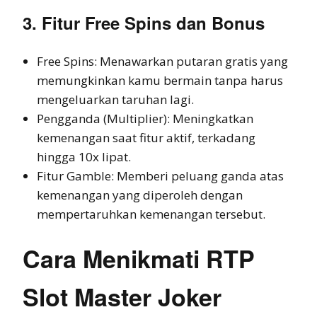
3. Fitur Free Spins dan Bonus
Free Spins: Menawarkan putaran gratis yang
memungkinkan kamu bermain tanpa harus
mengeluarkan taruhan lagi.
Pengganda (Multiplier): Meningkatkan
kemenangan saat fitur aktif, terkadang
hingga 10x lipat.
Fitur Gamble: Memberi peluang ganda atas
kemenangan yang diperoleh dengan
mempertaruhkan kemenangan tersebut.
Cara Menikmati RTP
Slot Master Joker