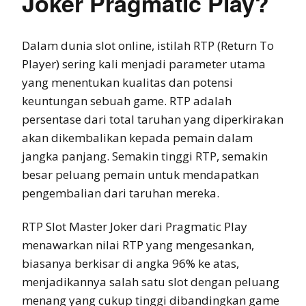
Joker Pragmatic Play?
Dalam dunia slot online, istilah RTP (Return To
Player) sering kali menjadi parameter utama
yang menentukan kualitas dan potensi
keuntungan sebuah game. RTP adalah
persentase dari total taruhan yang diperkirakan
akan dikembalikan kepada pemain dalam
jangka panjang. Semakin tinggi RTP, semakin
besar peluang pemain untuk mendapatkan
pengembalian dari taruhan mereka.
RTP Slot Master Joker dari Pragmatic Play
menawarkan nilai RTP yang mengesankan,
biasanya berkisar di angka 96% ke atas,
menjadikannya salah satu slot dengan peluang
menang yang cukup tinggi dibandingkan game