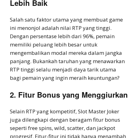
Lebih Baik
Salah satu faktor utama yang membuat game
ini menonjol adalah nilai RTP yang tinggi.
Dengan persentase lebih dari 96%, pemain
memiliki peluang lebih besar untuk
mengembalikan modal mereka dalam jangka
panjang. Bukankah taruhan yang menawarkan
RTP tinggi selalu menjadi daya tarik utama
bagi pemain yang ingin meraih keuntungan?
2. Fitur Bonus yang Menggiurkan
Selain RTP yang kompetitif, Slot Master Joker
juga dilengkapi dengan beragam fitur bonus
seperti free spins, wild, scatter, dan jackpot
progresif. Fitur-fitur ini tidak hanya menambah