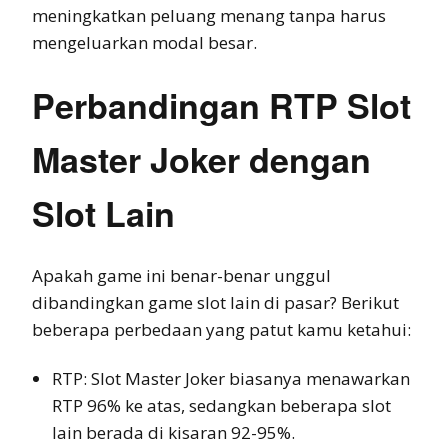
meningkatkan peluang menang tanpa harus
mengeluarkan modal besar.
Perbandingan RTP Slot
Master Joker dengan
Slot Lain
Apakah game ini benar-benar unggul
dibandingkan game slot lain di pasar? Berikut
beberapa perbedaan yang patut kamu ketahui:
RTP: Slot Master Joker biasanya menawarkan
RTP 96% ke atas, sedangkan beberapa slot
lain berada di kisaran 92-95%.