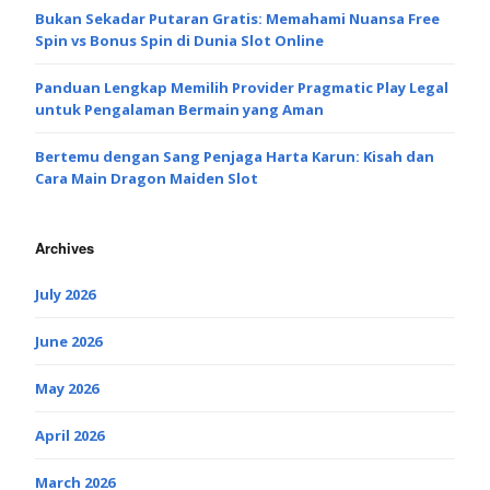
Bukan Sekadar Putaran Gratis: Memahami Nuansa Free
Spin vs Bonus Spin di Dunia Slot Online
Panduan Lengkap Memilih Provider Pragmatic Play Legal
untuk Pengalaman Bermain yang Aman
Bertemu dengan Sang Penjaga Harta Karun: Kisah dan
Cara Main Dragon Maiden Slot
Archives
July 2026
June 2026
May 2026
April 2026
March 2026