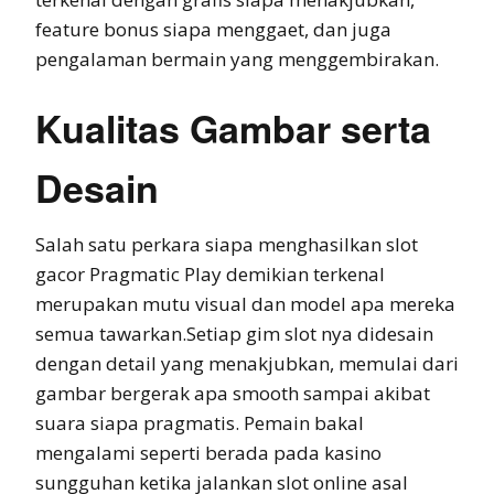
feature bonus siapa menggaet, dan juga
pengalaman bermain yang menggembirakan.
Kualitas Gambar serta
Desain
Salah satu perkara siapa menghasilkan slot
gacor Pragmatic Play demikian terkenal
merupakan mutu visual dan model apa mereka
semua tawarkan.Setiap gim slot nya didesain
dengan detail yang menakjubkan, memulai dari
gambar bergerak apa smooth sampai akibat
suara siapa pragmatis. Pemain bakal
mengalami seperti berada pada kasino
sungguhan ketika jalankan slot online asal