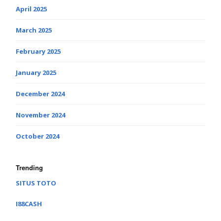
April 2025
March 2025
February 2025
January 2025
December 2024
November 2024
October 2024
Trending
SITUS TOTO
I88CASH