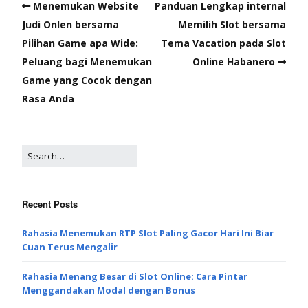
Menemukan Website
Panduan Lengkap internal
Judi Onlen bersama
Memilih Slot bersama
Pilihan Game apa Wide:
Tema Vacation pada Slot
Peluang bagi Menemukan
Online Habanero
Game yang Cocok dengan
Rasa Anda
Recent Posts
Rahasia Menemukan RTP Slot Paling Gacor Hari Ini Biar
Cuan Terus Mengalir
Rahasia Menang Besar di Slot Online: Cara Pintar
Menggandakan Modal dengan Bonus