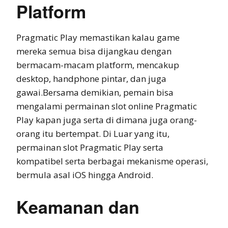
Platform
Pragmatic Play memastikan kalau game
mereka semua bisa dijangkau dengan
bermacam-macam platform, mencakup
desktop, handphone pintar, dan juga
gawai.Bersama demikian, pemain bisa
mengalami permainan slot online Pragmatic
Play kapan juga serta di dimana juga orang-
orang itu bertempat. Di Luar yang itu,
permainan slot Pragmatic Play serta
kompatibel serta berbagai mekanisme operasi,
bermula asal iOS hingga Android.
Keamanan dan