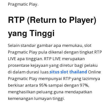
Pragmatic Play.
RTP (Return to Player)
yang Tinggi
Selain standar gambar apa memukau, slot
Pragmatic Play pula dikenal dengan tingkat RTP
LIVE apa tinggian. RTP LIVE merupakan
prosentase kejayaan yang diretur bagi pelaku
di dalam durasi luas.
situs slot thailand
Online
Pragmatic Play mempunyai RTP yang lazimnya
berkisar antara 95% sampai dengan 97%,
menghasilkan peluang guna mendapatkan
kemenangan lumayan tinggi.