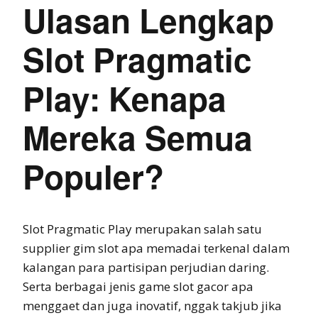
Ulasan Lengkap
Slot Pragmatic
Play: Kenapa
Mereka Semua
Populer?
Slot Pragmatic Play merupakan salah satu
supplier gim slot apa memadai terkenal dalam
kalangan para partisipan perjudian daring.
Serta berbagai jenis game slot gacor apa
menggaet dan juga inovatif, nggak takjub jika