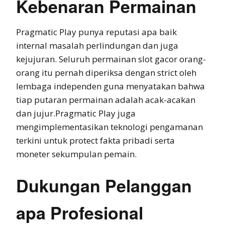
Kebenaran Permainan
Pragmatic Play punya reputasi apa baik
internal masalah perlindungan dan juga
kejujuran. Seluruh permainan slot gacor orang-
orang itu pernah diperiksa dengan strict oleh
lembaga independen guna menyatakan bahwa
tiap putaran permainan adalah acak-acakan
dan jujur.Pragmatic Play juga
mengimplementasikan teknologi pengamanan
terkini untuk protect fakta pribadi serta
moneter sekumpulan pemain.
Dukungan Pelanggan
apa Profesional