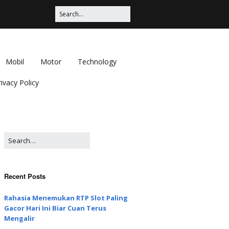
Mobil
Motor
Technology
rivacy Policy
Recent Posts
Rahasia Menemukan RTP Slot Paling
Gacor Hari Ini Biar Cuan Terus
Mengalir