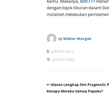
Kamu. Makanya,
slot777
menant
dengan topik liburan dalam Sl
mulailah melakukan permainan s
by
Walter Morgan
Judi Slot Gacor
judi slot online
Ulasan Lengkap Slot Pragmatic P
Kenapa Mereka Semua Populer?