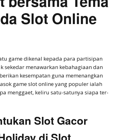
ot bersama Tema
da Slot Online
satu game dikenal kepada para partisipan
ak sekedar menawarkan kebahagiaan dan
mberikan kesempatan guna memenangkan
asok game slot online yang populer ialah
pa menggaet, keliru satu-satunya siapa ter-
tukan Slot Gacor
oliday di Slot