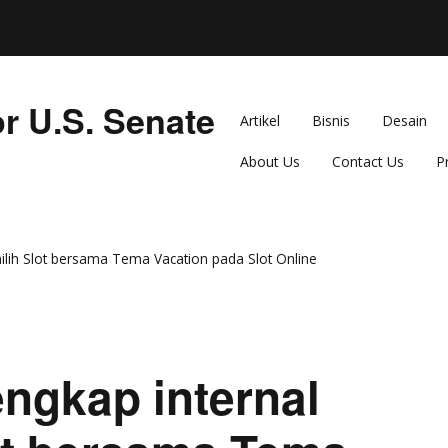
or U.S. Senate
Artikel
Bisnis
Desain
About Us
Contact Us
P
lih Slot bersama Tema Vacation pada Slot Online
ngkap internal