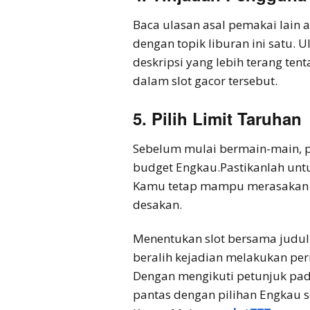
Baca ulasan asal pemakai lain 
dengan topik liburan ini satu. 
deskripsi yang lebih terang t
dalam slot gacor tersebut.
5. Pilih Limit Taruhan
Sebelum mulai bermain-main, p
budget Engkau.Pastikanlah unt
Kamu tetap mampu merasakan pe
desakan.
Menentukan slot bersama judul
beralih kejadian melakukan pe
Dengan mengikuti petunjuk pad
pantas dengan pilihan Engkau 