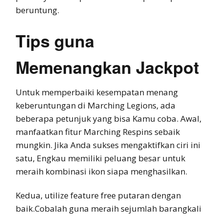
beruntung.
Tips guna
Memenangkan Jackpot
Untuk memperbaiki kesempatan menang
keberuntungan di Marching Legions, ada
beberapa petunjuk yang bisa Kamu coba. Awal,
manfaatkan fitur Marching Respins sebaik
mungkin. Jika Anda sukses mengaktifkan ciri ini
satu, Engkau memiliki peluang besar untuk
meraih kombinasi ikon siapa menghasilkan.
Kedua, utilize feature free putaran dengan
baik.Cobalah guna meraih sejumlah barangkali