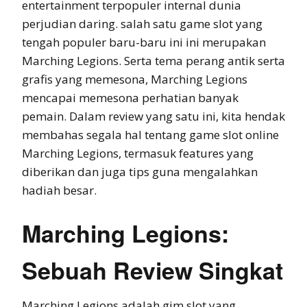
entertainment terpopuler internal dunia
perjudian daring. salah satu game slot yang
tengah populer baru-baru ini ini merupakan
Marching Legions. Serta tema perang antik serta
grafis yang memesona, Marching Legions
mencapai memesona perhatian banyak
pemain. Dalam review yang satu ini, kita hendak
membahas segala hal tentang game slot online
Marching Legions, termasuk features yang
diberikan dan juga tips guna mengalahkan
hadiah besar.
Marching Legions:
Sebuah Review Singkat
Marching Legions adalah gim slot yang