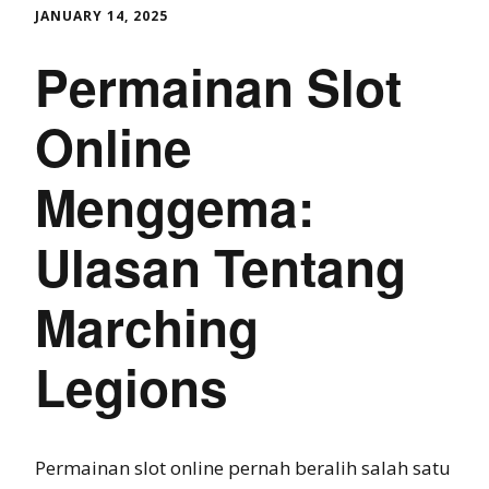
JANUARY 14, 2025
Permainan Slot
Online
Menggema:
Ulasan Tentang
Marching
Legions
Permainan slot online pernah beralih salah satu