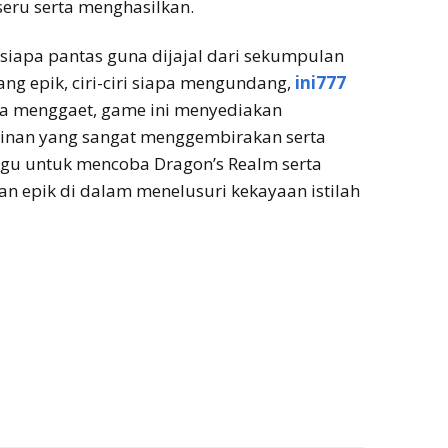
ru serta menghasilkan.
 siapa pantas guna dijajal dari sekumpulan
yang epik, ciri-ciri siapa mengundang,
ini777
apa menggaet, game ini menyediakan
nan yang sangat menggembirakan serta
gu untuk mencoba Dragon’s Realm serta
n epik di dalam menelusuri kekayaan istilah