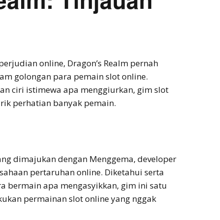
erjudian online, Dragon’s Realm pernah
am golongan para pemain slot online.
n ciri istimewa apa menggiurkan, gim slot
arik perhatian banyak pemain.
 yang dimajukan dengan Menggema, developer
ahaan pertaruhan online. Diketahui serta
a bermain apa mengasyikkan, gim ini satu
kan permainan slot online yang nggak