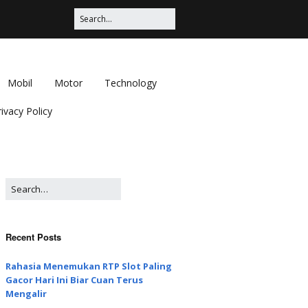
Mobil
Motor
Technology
rivacy Policy
Recent Posts
Rahasia Menemukan RTP Slot Paling
Gacor Hari Ini Biar Cuan Terus
Mengalir