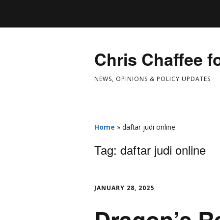
Chris Chaffee f
NEWS, OPINIONS & POLICY UPDATES
Home
»
daftar judi online
Tag:
daftar judi online
JANUARY 28, 2025
Dragon’s R