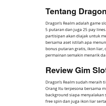
Tentang Dragon
Dragon’s Realm adalah game slo
5 putaran dan juga 25 pay lin
partisipan akan diajak untuk m
bersama aset istilah apa menung
bonus putaran gratis, ikon liar
permainan semakin menarik d
Review Gim Slo
Dragon’s Realm sudah meraih tin
Orang Itu terpesona bersama mut
background siapa menyalakan su
free spin dan juga ikon liar ser