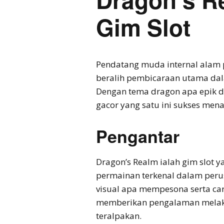
Gim Slot
Pendatang muda internal alam p
beralih pembicaraan utama dal
Dengan tema dragon apa epik da
gacor yang satu ini sukses men
Pengantar
Dragon’s Realm ialah gim slot
permainan terkenal dalam perus
visual apa mempesona serta car
memberikan pengalaman melaku
teralpakan.