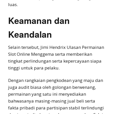
luas.
Keamanan dan
Keandalan
Selain tersebut, Jimi Hendrix Ulasan Permainan
Slot Online Menggema serta memberikan
tingkat perlindungan serta kepercayaan siapa
tinggi untuk para pelaku.
Dengan rangkaian pengkodean yang maju dan
juga audit biasa oleh golongan berwenang,
permainan yang satu ini menyediakan
bahwasanya masing-masing jual beli serta
fakta pribadi para partisipan stabil terlindungi