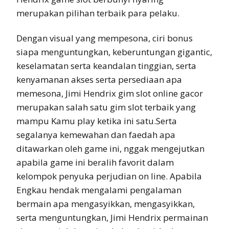
merupakan pilihan terbaik para pelaku.
Dengan visual yang mempesona, ciri bonus
siapa menguntungkan, keberuntungan gigantic,
keselamatan serta keandalan tinggian, serta
kenyamanan akses serta persediaan apa
memesona, Jimi Hendrix gim slot online gacor
merupakan salah satu gim slot terbaik yang
mampu Kamu play ketika ini satu.Serta
segalanya kemewahan dan faedah apa
ditawarkan oleh game ini, nggak mengejutkan
apabila game ini beralih favorit dalam
kelompok penyuka perjudian on line. Apabila
Engkau hendak mengalami pengalaman
bermain apa mengasyikkan, mengasyikkan,
serta menguntungkan, Jimi Hendrix permainan