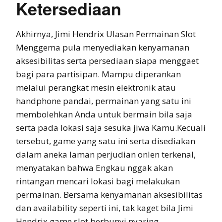
Ketersediaan
Akhirnya, Jimi Hendrix Ulasan Permainan Slot
Menggema pula menyediakan kenyamanan
aksesibilitas serta persediaan siapa menggaet
bagi para partisipan. Mampu diperankan
melalui perangkat mesin elektronik atau
handphone pandai, permainan yang satu ini
membolehkan Anda untuk bermain bila saja
serta pada lokasi saja sesuka jiwa Kamu.Kecuali
tersebut, game yang satu ini serta disediakan
dalam aneka laman perjudian onlen terkenal,
menyatakan bahwa Engkau nggak akan
rintangan mencari lokasi bagi melakukan
permainan. Bersama kenyamanan aksesibilitas
dan availability seperti ini, tak kaget bila Jimi
Hendrix game slot berbunyi nyaring