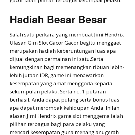
gacor ialah pilihan terbagus kelompok pelaku.
Hadiah Besar Besar
Salah satu perkara yang membuat Jimi Hendrix
Ulasan Gim Slot Gacor Gacor begitu menggaet
merupakan hadiah keberuntungan luas apa
dijual dengan permainan ini satu.Serta
kemungkinan bagi memenangkan ribuan lebih-
lebih jutaan IDR, game ini menawarkan
kesempatan yang amat menggoda kepada
sekumpulan pelaku. Serta no. 1 putaran
berhasil, Anda dapat pulang serta bonus luas
apa dapat merombak kehidupan Anda. Inilah
alasan Jimi Hendrix game slot menggema ialah
pilihan terbagus bagi para pelaku yang
mencari kesempatan guna menang anugerah