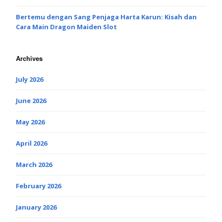
Bertemu dengan Sang Penjaga Harta Karun: Kisah dan
Cara Main Dragon Maiden Slot
Archives
July 2026
June 2026
May 2026
April 2026
March 2026
February 2026
January 2026