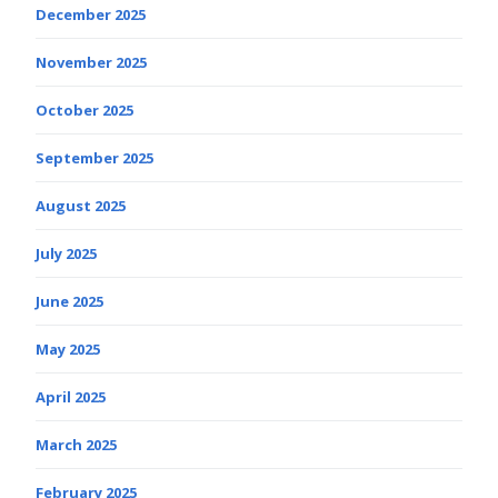
December 2025
November 2025
October 2025
September 2025
August 2025
July 2025
June 2025
May 2025
April 2025
March 2025
February 2025