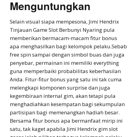
Menguntungkan
Selain visual siapa mempesona, Jimi Hendrix
Tinjauan Game Slot Berbunyi Nyaring pula
memberikan bermacam-macam fitur bonus
apa menghasilkan bagi kelompok pelaku.Sebab
free spin sampai dengan simbol buas dan juga
penyebar, permainan ini memiliki everything
guna memperbaiki probabilitas keberhasilan
Anda. Fitur-fitur bonus yang satu ini tak cuma
melengkapi komponen surprise dan juga
kegembiraan internal gim, akan tetapi pula
menghadiahkan kesempatan bagi sekumpulan
partisipan bagi memenangkan hadiah besar.
Bersama fitur bonus apa bermanfaat mirip ini
satu, tak kaget apabila Jimi Hendrix gim slot