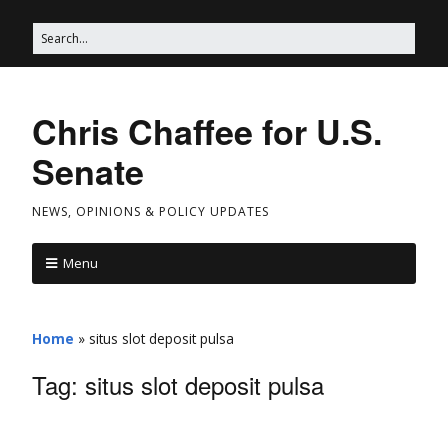
Chris Chaffee for U.S.
Senate
NEWS, OPINIONS & POLICY UPDATES
Menu
Home
»
situs slot deposit pulsa
Tag:
situs slot deposit pulsa