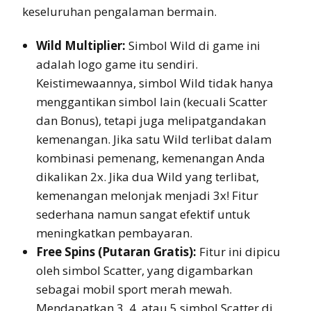
keseluruhan pengalaman bermain.
Wild Multiplier:
Simbol Wild di game ini
adalah logo game itu sendiri.
Keistimewaannya, simbol Wild tidak hanya
menggantikan simbol lain (kecuali Scatter
dan Bonus), tetapi juga melipatgandakan
kemenangan. Jika satu Wild terlibat dalam
kombinasi pemenang, kemenangan Anda
dikalikan 2x. Jika dua Wild yang terlibat,
kemenangan melonjak menjadi 3x! Fitur
sederhana namun sangat efektif untuk
meningkatkan pembayaran.
Free Spins (Putaran Gratis):
Fitur ini dipicu
oleh simbol Scatter, yang digambarkan
sebagai mobil sport merah mewah.
Mendapatkan 3, 4, atau 5 simbol Scatter di