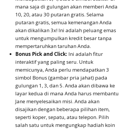
mana saja di gulungan akan memberi Anda
10, 20, atau 30 putaran gratis. Selama
putaran gratis, semua kemenangan Anda
akan dikalikan 3x! Ini adalah peluang emas
untuk mengumpulkan kredit besar tanpa
mempertaruhkan taruhan Anda.
Bonus Pick and Click:
Ini adalah fitur
interaktif yang paling seru. Untuk
memicunya, Anda perlu mendapatkan 3
simbol Bonus (gambar pria jahat) pada
gulungan 1, 3, dan 5. Anda akan dibawa ke
layar kedua di mana Anda harus membantu
Jane menyelesaikan misi. Anda akan
disajikan dengan beberapa pilihan item,
seperti koper, sepatu, atau telepon. Pilih
salah satu untuk mengungkap hadiah koin