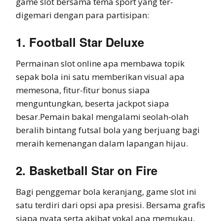
game slot bersama tema sport yang ter-
digemari dengan para partisipan:
1. Football Star Deluxe
Permainan slot online apa membawa topik
sepak bola ini satu memberikan visual apa
memesona, fitur-fitur bonus siapa
menguntungkan, beserta jackpot siapa
besar.Pemain bakal mengalami seolah-olah
beralih bintang futsal bola yang berjuang bagi
meraih kemenangan dalam lapangan hijau.
2. Basketball Star on Fire
Bagi penggemar bola keranjang, game slot ini
satu terdiri dari opsi apa presisi. Bersama grafis
siapa nyata serta akibat vokal apa memukau,