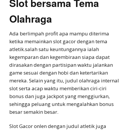
Slot bersama Tema
Olahraga
Ada berlimpah profit apa mampu diterima
ketika memainkan slot gacor dengan tema
atletik.salah satu keuntungannya ialah
kegemparan dan kegembiraan siapa dapat
dirasakan dengan partisipan waktu jalankan
game sesuai dengan hobi dan ketertarikan
mereka. Selain yang itu, judul olahraga internal
slot serta acap waktu memberikan ciri-ciri
bonus dan juga jackpot yang menggiurkan,
sehingga peluang untuk mengalahkan bonus
besar semakin besar.
Slot Gacor onlen dengan judul atletik juga