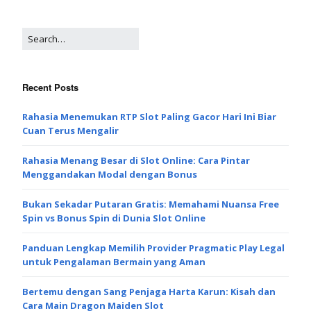
Recent Posts
Rahasia Menemukan RTP Slot Paling Gacor Hari Ini Biar
Cuan Terus Mengalir
Rahasia Menang Besar di Slot Online: Cara Pintar
Menggandakan Modal dengan Bonus
Bukan Sekadar Putaran Gratis: Memahami Nuansa Free
Spin vs Bonus Spin di Dunia Slot Online
Panduan Lengkap Memilih Provider Pragmatic Play Legal
untuk Pengalaman Bermain yang Aman
Bertemu dengan Sang Penjaga Harta Karun: Kisah dan
Cara Main Dragon Maiden Slot