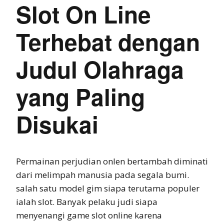
Slot On Line
Terhebat dengan
Judul Olahraga
yang Paling
Disukai
Permainan perjudian onlen bertambah diminati
dari melimpah manusia pada segala bumi.
salah satu model gim siapa terutama populer
ialah slot. Banyak pelaku judi siapa
menyenangi game slot online karena