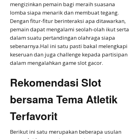
mengizinkan pemain bagi meraih suasana
lomba siapa menarik dan membuat tegang.
Dengan fitur-fitur berinteraksi apa ditawarkan,
pemain dapat mengalami seolah-olah ikut serta
dalam suatu pertandingan olahraga siapa
sebenarnya.Hal ini satu pasti bakal melengkapi
keseruan dan juga challenge kepada partisipan
dalam mengalahkan game slot gacor.
Rekomendasi Slot
bersama Tema Atletik
Terfavorit
Berikut ini satu merupakan beberapa usulan