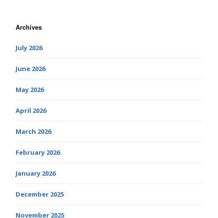
Archives
July 2026
June 2026
May 2026
April 2026
March 2026
February 2026
January 2026
December 2025
November 2025