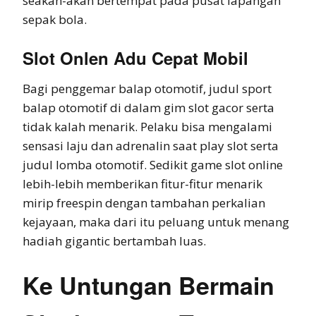
seakan-akan bertempat pada pusat lapangan
sepak bola.
Slot Onlen Adu Cepat Mobil
Bagi penggemar balap otomotif, judul sport
balap otomotif di dalam gim slot gacor serta
tidak kalah menarik. Pelaku bisa mengalami
sensasi laju dan adrenalin saat play slot serta
judul lomba otomotif. Sedikit game slot online
lebih-lebih memberikan fitur-fitur menarik
mirip freespin dengan tambahan perkalian
kejayaan, maka dari itu peluang untuk menang
hadiah gigantic bertambah luas.
Ke Untungan Bermain