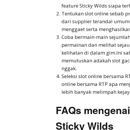
feature Sticky Wilds siapa ter
Tentukan slot online sebab pr
dari supplier terandal umumny
menggaet serta menghasilkan
Coba bermain-main sejumlah
permainan dan melihat sejauh
kelihatan di dalam gim.Ini 
memutuskan adakah slot gac
nggak.
Seleksi slot online bersama RT
online bersama RTP apa me
lebih banyak melimpah keja
FAQs mengenai S
Sticky Wilds