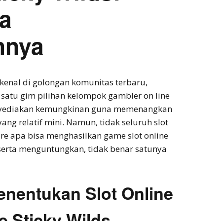
ta
nnya
rkenal di golongan komunitas terbaru,
 satu gim pilihan kelompok gambler on line
enyediakan kemungkinan guna memenangkan
ng relatif mini. Namun, tidak seluruh slot
ure apa bisa menghasilkan game slot online
serta menguntungkan, tidak benar satunya
nentukan Slot Online
e Sticky Wilds