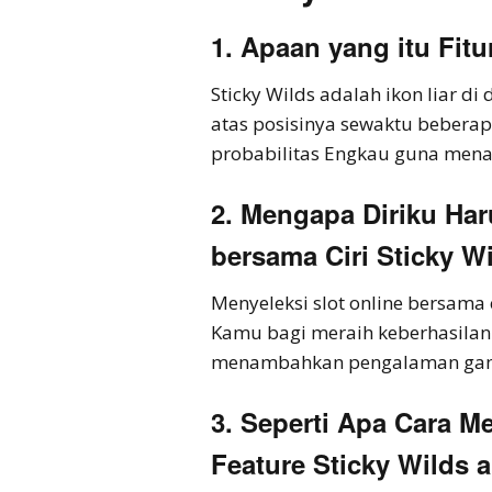
1. Apaan yang itu Fitu
Sticky Wilds adalah ikon liar d
atas posisinya sewaktu beberapa
probabilitas Engkau guna menan
2. Mengapa Diriku Ha
bersama Ciri Sticky W
Menyeleksi slot online bersama 
Kamu bagi meraih keberhasilan 
menambahkan pengalaman game 
3. Seperti Apa Cara M
Feature Sticky Wilds 