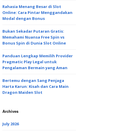
Rahasia Menang Besar di Slot
Online: Cara Pintar Menggandakan
Modal dengan Bonus
Bukan Sekadar Putaran Gratis:
Memahami Nuansa Free Spin vs
Bonus Spin di Dunia Slot Online
Panduan Lengkap Memilih Provider
Pragmatic Play Legal untuk
Pengalaman Bermain yang Aman
Bertemu dengan Sang Penjaga
Harta Karun: Kisah dan Cara Main
Dragon Maiden Slot
Archives
July 2026