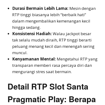
Durasi Bermain Lebih Lama:
Mesin dengan
RTP tinggi biasanya lebih “berbaik hati”
dalam mengembalikan kemenangan kecil
hingga sedang.
Konsistensi Hadiah:
Walau jackpot besar
tak selalu mudah diraih, RTP tinggi berarti
peluang menang kecil dan menengah sering
muncul.
Kenyamanan Mental:
Mengetahui RTP yang
transparan memberi rasa percaya diri dan
mengurangi stres saat bermain.
Detail RTP Slot Santa
Pragmatic Play: Berapa