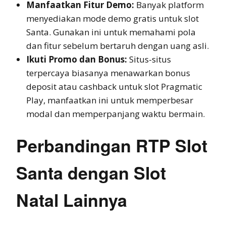
Manfaatkan Fitur Demo:
Banyak platform
menyediakan mode demo gratis untuk slot
Santa. Gunakan ini untuk memahami pola
dan fitur sebelum bertaruh dengan uang asli.
Ikuti Promo dan Bonus:
Situs-situs
terpercaya biasanya menawarkan bonus
deposit atau cashback untuk slot Pragmatic
Play, manfaatkan ini untuk memperbesar
modal dan memperpanjang waktu bermain.
Perbandingan RTP Slot
Santa dengan Slot
Natal Lainnya