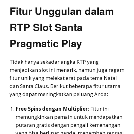
Fitur Unggulan dalam
RTP Slot Santa
Pragmatic Play
Tidak hanya sekadar angka RTP yang
menjadikan slot ini menarik, namun juga ragam
fitur unik yang melekat erat pada tema Natal
dan Santa Claus. Berikut beberapa fitur utama
yang dapat meningkatkan peluang Anda:
Free Spins dengan Multiplier:
Fitur ini
memungkinkan pemain untuk mendapatkan
putaran gratis dengan pengali kemenangan
yang bisa berlipat ganda, menambah sensasi