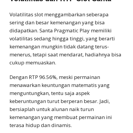
Volatilitas slot menggambarkan seberapa
sering dan besar kemenangan yang bisa
didapatkan. Santa Pragmatic Play memiliki
volatilitas sedang hingga tinggi, yang berarti
kemenangan mungkin tidak datang terus-
menerus, tetapi saat mendarat, hadiahnya bisa
cukup memuaskan.
Dengan RTP 96.56%, meski permainan
menawarkan keuntungan matematis yang
menguntungkan, tentu saja aspek
keberuntungan turut berperan besar. Jadi,
bersiaplah untuk alunan naik turun
kemenangan yang membuat permainan ini
terasa hidup dan dinamis.