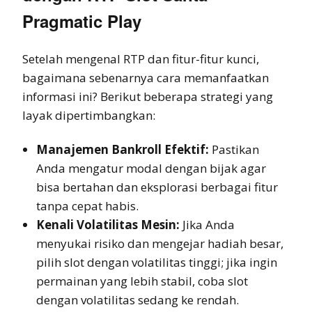
Pragmatic Play
Setelah mengenal RTP dan fitur-fitur kunci,
bagaimana sebenarnya cara memanfaatkan
informasi ini? Berikut beberapa strategi yang
layak dipertimbangkan:
Manajemen Bankroll Efektif:
Pastikan
Anda mengatur modal dengan bijak agar
bisa bertahan dan eksplorasi berbagai fitur
tanpa cepat habis.
Kenali Volatilitas Mesin:
Jika Anda
menyukai risiko dan mengejar hadiah besar,
pilih slot dengan volatilitas tinggi; jika ingin
permainan yang lebih stabil, coba slot
dengan volatilitas sedang ke rendah.